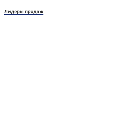
Лидеры продаж
НАБОР Комплексный уход Сияние с Витамином С
(крем + сыворотка) Vitamin C Kit Vitamin C
Radiance Ritual HISTOMER 50 / 30 мл
17 850
руб.
21 000
руб.