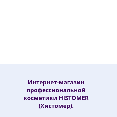
Дневной крем с Витамином С SPF 15 Vitamin C
Day Cream HISTOMER (Хистомер) 50 мл
9 460
руб.
11 130
руб.
-
15
%
Экономия
1 670
руб.
Интернет-магазин
профессиональной
косметики HISTOMER
(Хистомер).