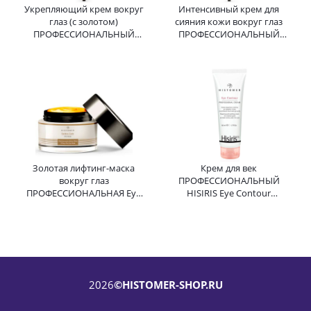
Укрепляющий крем вокруг
Интенсивный крем для
глаз (с золотом)
сияния кожи вокруг глаз
ПРОФЕССИОНАЛЬНЫЙ
ПРОФЕССИОНАЛЬНЫЙ
Firming Eye Life Golden Code
Intensive Eye Life Golden
HISTOMER (Хистомер) 90 мл
Code HISTOMER (Хистомер)
90 мл
Золотая лифтинг-маска
Крем для век
вокруг глаз
ПРОФЕССИОНАЛЬНЫЙ
ПРОФЕССИОНАЛЬНАЯ Eye
HISIRIS Eye Contour
Life Golden Code Prof
Profession Cream HISTOMER
HISTOMER (Хистомер) 125 мл
(Хистомер) 50 мл
2026
©HISTOMER-SHOP.RU