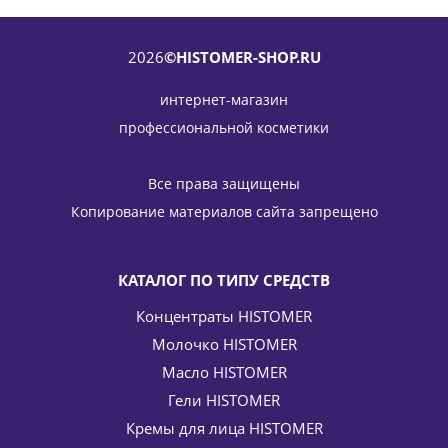
2026
©HISTOMER-SHOP.RU
интернет-магазин
профессиональной косметики
Мицеллярная вода 45+ (с гиалуроновой кислотой)
Micellar Cleansing Water BIO HLS HISTOMER (Хистомер)
Все права защищены
200 мл
Копирование материалов сайта запрещено
3 927
руб.
/шт
4 620
руб.
-
15
%
Экономия
693
руб.
КАТАЛОГ ПО ТИПУ СРЕДСТВ
Концентраты HISTOMER
Молочко HISTOMER
Масло HISTOMER
Гели HISTOMER
Кремы для лица HISTOMER