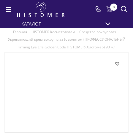
0
КАТАЛОГ
Главная
-
HISTOMER Косметологам
-
Средства вокруг глаз
-
Укрепляющий крем вокруг глаз (с золотом) ПРОФЕССИОНАЛЬНЫЙ
Firming Eye Life Golden Code HISTOMER (Хистомер) 90 мл