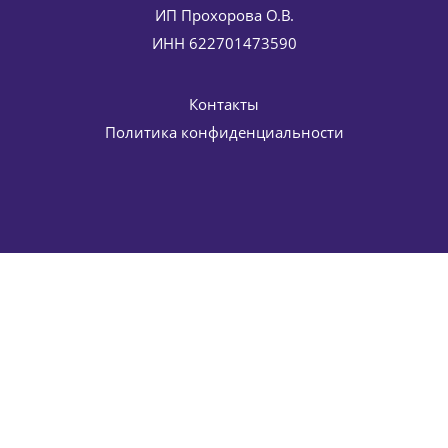
ИП Прохорова О.В.
ИНН 622701473590
Контакты
Политика конфиденциальности
Дневной крем (против пигментации) SPF 20 Formula 201
Whitening Day Cream Formula 201 HISTOMER (Хистомер)
50 мл
11 016
руб.
/шт
12 960
руб.
-
15
%
Экономия
1 944
руб.