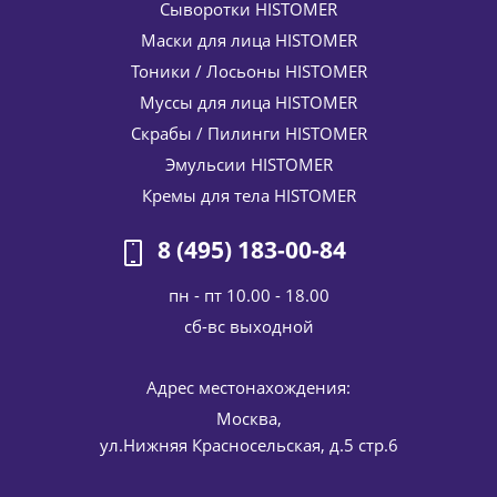
Сыворотки HISTOMER
Набор Комплексный уход Drain O2 (скраб Drain O2, крем
Маски для лица HISTOMER
Drain O2) HISTOMER (Хистомер) 200 / 400 мл
Тоники / Лосьоны HISTOMER
15 130
руб.
/шт
17 800
руб.
Муссы для лица HISTOMER
-
15
%
Экономия
2 670
руб.
Скрабы / Пилинги HISTOMER
Эмульсии HISTOMER
Кремы для тела HISTOMER
8 (495) 183-00-84
пн - пт 10.00 - 18.00
cб-вс выходной
Адрес местонахождения:
Крем дермообновление Формула 201 Repairing Dermal
Action HISTOMER (Хистомер) 50 мл
Москва,
6 902
руб.
/шт
8 120
руб.
ул.Нижняя Красносельская, д.5 стр.6
-
15
%
Экономия
1 218
руб.