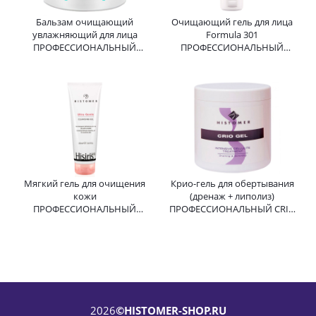
Бальзам очищающий
Очищающий гель для лица
увлажняющий для лица
Formula 301
ПРОФЕССИОНАЛЬНЫЙ
ПРОФЕССИОНАЛЬНЫЙ
Hydra X4 HY-Radiance
Cleansing Gel HISTOMER
Cleansing Balm HISTOMER
(Хистомер) 200 мл
(Хистомер) 250 мл
Мягкий гель для очищения
Крио-гель для обертывания
кожи
(дренаж + липолиз)
ПРОФЕССИОНАЛЬНЫЙ
ПРОФЕССИОНАЛЬНЫЙ CRIO
HISIRIS ULTRA Gentle
GEL Intensive Cellulite
Cleansing Gel HISTOMER
HISTOMER (Хистомер) 1000
(Хистомер) 250 мл
мл
2026
©HISTOMER-SHOP.RU