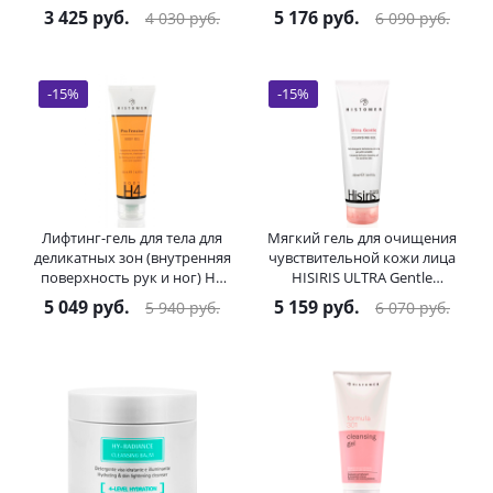
мл
Cleansing Balm HISTOMER
3 425
руб.
5 176
руб.
4 030
руб.
6 090
руб.
(Хистомер) 140 мл
-
15
%
-
15
%
Лифтинг-гель для тела для
Мягкий гель для очищения
деликатных зон (внутренняя
чувствительной кожи лица
поверхность рук и ног) H4
HISIRIS ULTRA Gentle
Pro Tensive Body Gel
Cleansing Gel HISTOMER
5 049
руб.
5 159
руб.
5 940
руб.
6 070
руб.
HISTOMER (Хистомер) 125
(Хистомер) 200 мл
мл