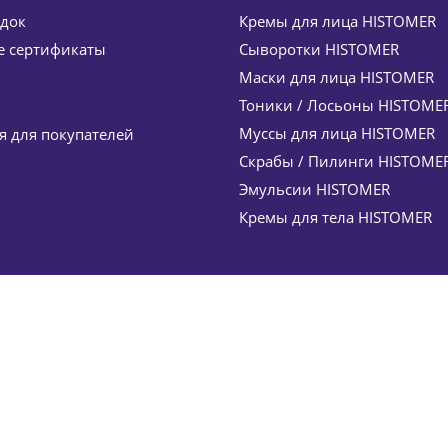
идок
Кремы для лица HISTOMER
een Age Dermal Cleanser HISTOMER (Хистомер) 150 мл
 сертификаты
Сыворотки HISTOMER
/шт
4 180
руб.
Маски для лица HISTOMER
ономия
627
руб.
Тоники / Лосьоны HISTOME
Муссы для лица HISTOMER
 для покупателей
Скрабы / Пилинги HISTOME
Эмульсии HISTOMER
Кремы для тела HISTOMER
TOMER (Хистомер) 50 мл