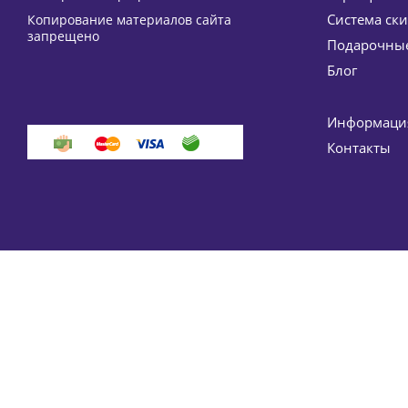
Система ск
Копирование материалов сайта
Очищающий мусс (пенка) для проблемной кожи Gr
запрещено
Подарочные
3 553
руб.
Блог
-
15
%
Эк
Информация
Контакты
Крем-филлер для лица 45+ VITAL Filler BIO HLS HIS