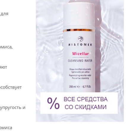
 для
рмиса,
яют
собствует
упругость и
ермиса