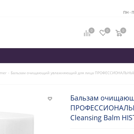
ПН - П
0
0
0
omer
-
Бальзам очищающий увлажняющий для лица ПРОФЕССИОНАЛЬНЫЙ Hyd
Бальзам очищающ
ПРОФЕССИОНАЛЬНЫ
Cleansing Balm HI