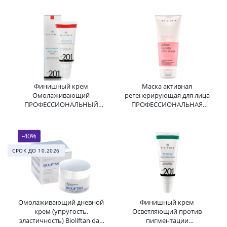
Formula 201 Normalising
HISTOMER (Хистомер) 100 мл
Cream HISTOMER (Хистомер)
100 мл
Финишный крем
Маска активная
Омолаживающий
регенерирующая для лица
ПРОФЕССИОНАЛЬНЫЙ
ПРОФЕССИОНАЛЬНАЯ
Rejuvenating Anti-age SPF 20
Formula 301 Action Booster
Cream Formula 201
Ultra Mask HISTOMER
HISTOMER (Хистомер) 100 мл
(Хистомер) 200 мл
-
40
%
СРОК ДО 10.2026
Омолаживающий дневной
Финишный крем
крем (упругость,
Осветляющий против
эластичность) Bioliftan day
пигментации