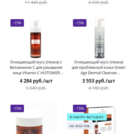
11 440
руб.
6 090
руб.
50 мл
-
15
%
-
15
%
Очищающий мусс (пенка) с
Очищающий мусс (пенка)
Витамином С для умывания
для проблемной кожи Green
лица Vitamin C HISTOMER
Age Dermal Cleanser
(Хистомер) 150 мл
HISTOMER (Хистомер) 150 мл
4 284
руб.
/шт
3 553
руб.
/шт
5 040
руб.
4 180
руб.
-
15
%
-
15
%
В НАБОРЕ ВЫГОДНЕЕ
НА 3553 РУБ.