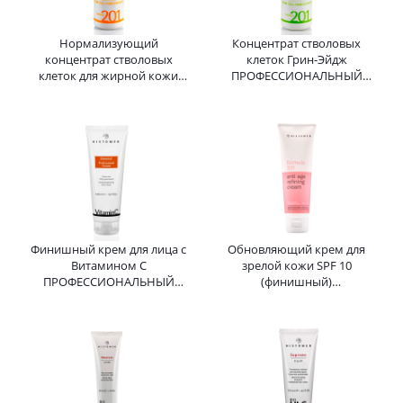
Нормализующий
Концентрат стволовых
концентрат стволовых
клеток Грин-Эйдж
клеток для жирной кожи
ПРОФЕССИОНАЛЬНЫЙ
ПРОФЕССИОНАЛЬНЫЙ
Formula 201 Green Age Stem
Formula 201 Normalising
Cell HISTOMER (Хистомер) 3
Stem Cell HISTOMER 3 мл
мл
Финишный крем для лица с
Обновляющий крем для
Витамином С
зрелой кожи SPF 10
ПРОФЕССИОНАЛЬНЫЙ
(финишный)
(лифтинг, укрепление,
ПРОФЕССИОНАЛЬНЫЙ
регенерация) HISTOMER
Formula 301 Anti age Refining
(Хистомер) 150 мл
Cream HISTOMER 125 мл