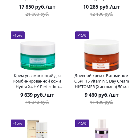
Vitamin C Radiance Ritual
Complex HISTOMER
17 850
руб.
/шт
10 285
руб.
/шт
HISTOMER 50 / 30 мл
(Хистомер) 50 мл
21 000
руб.
12 100
руб.
-
15
%
-
15
%
Крем увлажняющий для
Дневной крем с Витамином
комбинированной кожи
С SPF 15 Vitamin C Day Cream
Hydra X4 HY-Perfection
HISTOMER (Хистомер) 50 мл
Hydrating Cream HISTOMER
9 639
руб.
/шт
9 460
руб.
/шт
(Хистомер) 50 мл
11 340
руб.
11 130
руб.
-
15
%
-
15
%