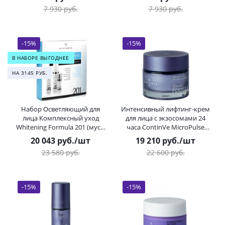
7 930
руб.
7 930
руб.
-
15
%
-
15
%
В НАБОРЕ ВЫГОДНЕЕ
НА 3145 РУБ.
Набор Осветляющий для
Интенсивный лифтинг-крем
лица Комплексный уход
для лица с экзосомами 24
Whitening Formula 201 (мусс,
часа ContinVe MicroPulse
крем, сыворотка) HISTOMER
Lifting Cream HISTOMER
20 043
руб.
/шт
19 210
руб.
/шт
(Хистомер) 150 / 50 / 30 мл
(Хистомер) 50 мл
23 580
руб.
22 600
руб.
-
15
%
-
15
%