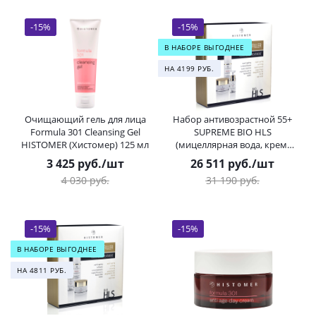
-
15
%
-
15
%
В НАБОРЕ ВЫГОДНЕЕ
НА 4199 РУБ.
Очищающий гель для лица
Набор антивозрастной 55+
Formula 301 Cleansing Gel
SUPREME BIO HLS
HISTOMER (Хистомер) 125 мл
(мицеллярная вода, крем-
филлер, сыворотка)
3 425
руб.
/шт
26 511
руб.
/шт
HISTOMER (Хистомер) 200 /
4 030
руб.
31 190
руб.
50 / 30 мл
-
15
%
-
15
%
В НАБОРЕ ВЫГОДНЕЕ
НА 4811 РУБ.