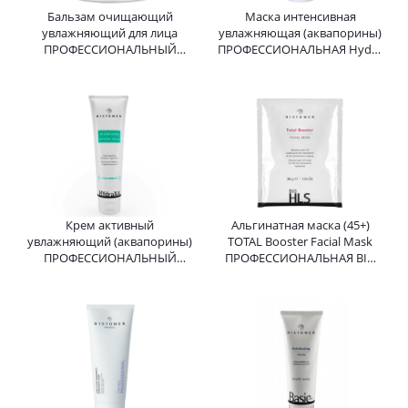
Бальзам очищающий
Маска интенсивная
увлажняющий для лица
увлажняющая (аквапорины)
ПРОФЕССИОНАЛЬНЫЙ
ПРОФЕССИОНАЛЬНАЯ Hydra
Hydra X4 HY-Radiance
X4 HY-Fix Intensive Mask
Cleansing Balm HISTOMER
HISTOMER (Хистомер) 200 мл
(Хистомер) 250 мл
Крем активный
Альгинатная маска (45+)
увлажняющий (аквапорины)
TOTAL Booster Facial Mask
ПРОФЕССИОНАЛЬНЫЙ
ПРОФЕССИОНАЛЬНАЯ BIO
Hydra X4 HY-Evolution
HLS HISTOMER (Хистомер) 36
Intensive Cream HISTOMER
гр
(Хистомер) 150 мл