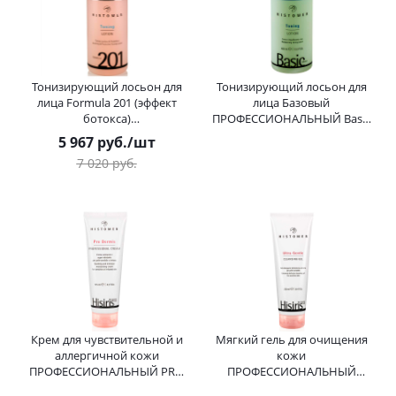
Тонизирующий лосьон для
Тонизирующий лосьон для
лица Formula 201 (эффект
лица Базовый
ботокса)
ПРОФЕССИОНАЛЬНЫЙ Basic
ПРОФЕССИОНАЛЬНЫЙ
Formula Toning Lotion
5 967
руб.
/шт
Toning Lotion HISTOMER
HISTOMER (Хистомер) 400 мл
7 020
руб.
(Хистомер) 400 мл
Крем для чувствительной и
Мягкий гель для очищения
аллергичной кожи
кожи
ПРОФЕССИОНАЛЬНЫЙ PRO
ПРОФЕССИОНАЛЬНЫЙ
DERMIS HISIRIS Prof Cream
HISIRIS ULTRA Gentle