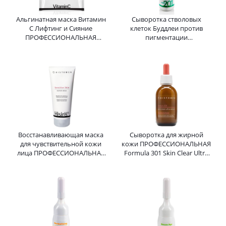
Альгинатная маска Витамин
Сыворотка стволовых
C Лифтинг и Сияние
клеток Буддлеи против
ПРОФЕССИОНАЛЬНАЯ
пигментации
HISTOMER (Хистомер) 36 г
ПРОФЕССОНАЛЬНАЯ
Whitening Stem Cell Formula
201 HISTOMER (Хистомер) 3
мл
Восстанавливающая маска
Сыворотка для жирной
для чувствительной кожи
кожи ПРОФЕССИОНАЛЬНАЯ
лица ПРОФЕССИОНАЛЬНАЯ
Formula 301 Skin Clear Ultra
HISIRIS Sensitive Skin Repair
Serum HISTOMER (Хистомер)
Mask HISTOMER 200 мл
50 мл