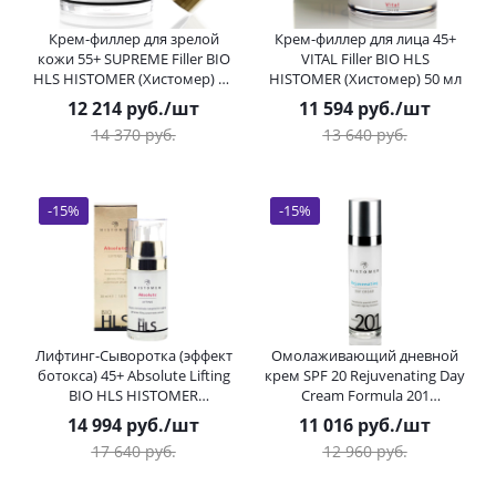
Крем-филлер для зрелой
Крем-филлер для лица 45+
кожи 55+ SUPREME Filler BIO
VITAL Filler BIO HLS
HLS HISTOMER (Хистомер) 50
HISTOMER (Хистомер) 50 мл
мл
12 214
руб.
/шт
11 594
руб.
/шт
14 370
руб.
13 640
руб.
-
15
%
-
15
%
Лифтинг-Сыворотка (эффект
Омолаживающий дневной
ботокса) 45+ Absolute Lifting
крем SPF 20 Rejuvenating Day
BIO HLS HISTOMER
Cream Formula 201
(Хистомер) 30 мл
HISTOMER (Хистомер) 50 мл
14 994
руб.
/шт
11 016
руб.
/шт
17 640
руб.
12 960
руб.