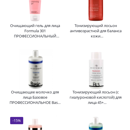
Очищающий гель для лица
Тонизирующий лосьон
Formula 301
антивозрастной для баланса
ПРОФЕССИОНАЛЬНЫЙ
кожи
Cleansing Gel HISTOMER
ПРОФЕССИОНАЛЬНЫЙ
(Хистомер) 200 мл
Formula 301 Skin balabce
toning lotion HISTOMER 300
мл
Очищающее молочко для
Тонизирующий лосьон (с
лица Базовое
гиалуроновой кислотой) для
ПРОФЕССИОНАЛЬНОЕ Basic
лица 45+
Formula Cleansing Milk
ПРОФЕССИОНАЛЬНЫЙ Bio
HISTOMER (Хистомер) 400 мл
HLS Hyaluronic HISTOMER
(Хистомер) 400 мл
-
15
%