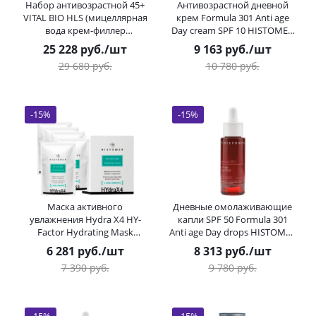
Набор антивозрастной 45+
Антивозрастной дневной
VITAL BIO HLS (мицеллярная
крем Formula 301 Anti age
вода крем-филлер
Day cream SPF 10 HISTOMER
сыворотка Absolute)
(Хистомер) 50 мл
25 228
руб.
/шт
9 163
руб.
/шт
HISTOMER (Хистомер) 200 /
29 680
руб.
10 780
руб.
50 / 30 мл
-
15
%
-
15
%
Маска активного
Дневные омолаживающие
увлажнения Hydra X4 HY-
капли SPF 50 Formula 301
Factor Hydrating Mask
Anti age Day drops HISTOMER
HISTOMER (Хистомер) 5 * 12
(Хистомер) 27 мл
6 281
руб.
/шт
8 313
руб.
/шт
мл
7 390
руб.
9 780
руб.