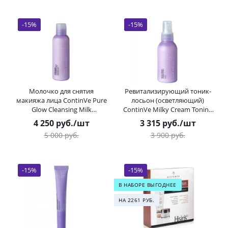
-
15
%
-
15
%
Молочко для снятия
Ревитализирующий тоник-
макияжа лица ContinVe Pure
лосьон (осветляющий)
Glow Cleansing Milk
ContinVe Milky Cream Toning
HISTOMER (Хистомер) 150 мл
Lotion HISTOMER (Хистомер)
4 250
руб.
/шт
3 315
руб.
/шт
Spray 100 мл
5 000
руб.
3 900
руб.
-
15
%
-
15
%
В НАБОРЕ ВЫГОДНЕЕ
НА 2261 РУБ.