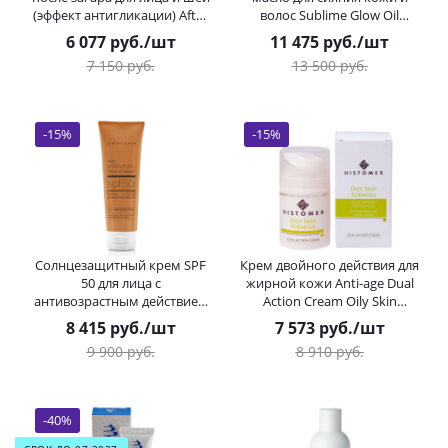
(эффект антигликации) After
волос Sublime Glow Oil
Sun Histan HISTOMER
HISTOMER (Хистомер) 100 мл
6 077
руб.
/шт
11 475
руб.
/шт
(Хистомер) 50 мл
7 150
руб.
13 500
руб.
-
15
%
-
15
%
Солнцезащитный крем SPF
Крем двойного действия для
50 для лица с
жирной кожи Anti-age Dual
антивозрастным действием
Action Cream Oily Skin
Sun Protection Face Cream
HISTOMER (Хистомер) 50 мл
8 415
руб.
/шт
7 573
руб.
/шт
HISTOMER (Хистомер) 75 мл
9 900
руб.
8 910
руб.
-
40
%