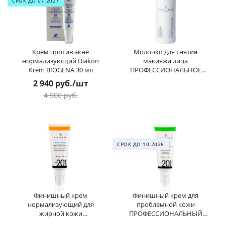
СРОК ДО 07.2027
Крем против акне
Молочко для снятия
нормализующий Diakon
макияжа лица
Krem BIOGENA 30 мл
ПРОФЕССИОНАЛЬНОЕ
ContinVe Radiance Pro
2 940
руб.
/шт
Cleansing Milk HISTOMER
4 900
руб.
(Хистомер) 200 мл
СРОК ДО 10.2026
Финишный крем
Финишный крем для
нормализующий для
проблемной кожи
жирной кожи
ПРОФЕССИОНАЛЬНЫЙ
ПРОФЕССИОНАЛЬНЫЙ
Formula 201 Green Age Cream