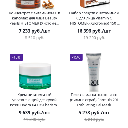
Концентрат с витамином С в
Набор средств с Витамином
капсулах для лица Beauty
С для лица Vitamin C
Pearls HISTOMER (Хистомер)
HISTOMER (Хистомер) 150 /
30 шт
50 мл / 30 шт
7 233
руб.
/шт
16 396
руб.
/шт
8 510
руб.
19 290
руб.
-
15
%
-
15
%
Крем питательный
Гелевая маска-эксфолиант
увлажняющий для сухой
(пилинг-скраб) Formula 201
кожи Hydra X4 HY-Charisma
Exfoliating Gel Mask
Hydrating Cream HISTOMER
HISTOMER (Хистомер) 75 мл
9 639
руб.
/шт
5 278
руб.
/шт
(Хистомер) 50 мл
11 340
руб.
6 210
руб.