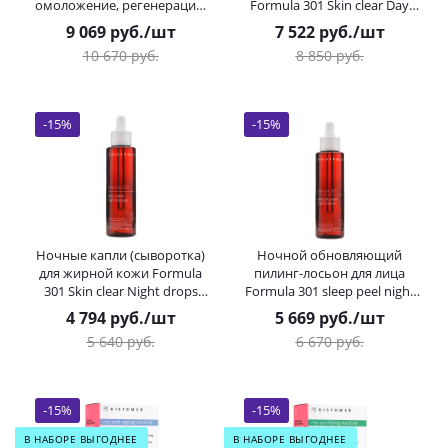
омоложение, регенерация)
Formula 301 Skin clear Day
Formula 301 Skin clear Day
drops HISTOMER (Хистомер)
9 069
руб.
/шт
7 522
руб.
/шт
cream HISTOMER (Хистомер)
27 мл
10 670
руб.
8 850
руб.
50 мл
-
15
%
-
15
%
Ночные капли (сыворотка)
Ночной обновляющий
для жирной кожи Formula
пилинг-лосьон для лица
301 Skin clear Night drops
Formula 301 sleep peel night
HISTOMER (Хистомер) 100 мл
lotion HISTOMER (Хистомер)
4 794
руб.
/шт
5 669
руб.
/шт
100 мл
5 640
руб.
6 670
руб.
-
15
%
-
15
%
В НАБОРЕ ВЫГОДНЕЕ
В НАБОРЕ ВЫГОДНЕЕ