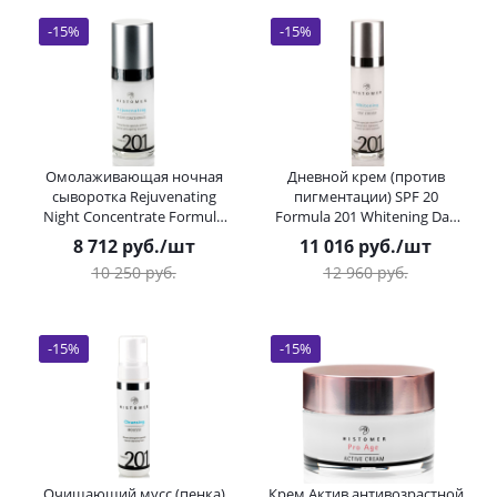
-
15
%
-
15
%
Омолаживающая ночная
Дневной крем (против
сыворотка Rejuvenating
пигментации) SPF 20
Night Concentrate Formula
Formula 201 Whitening Day
201 HISTOMER (Хистомер) 30
Cream Formula 201
8 712
руб.
/шт
11 016
руб.
/шт
мл
HISTOMER (Хистомер) 50 мл
10 250
руб.
12 960
руб.
-
15
%
-
15
%
Очищающий мусс (пенка)
Крем Актив антивозрастной