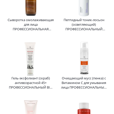
Сыворотка омолаживающая
Пептидный тоник-лосьон
для лица
(осветляющий)
ПРОФЕССИОНАЛЬНАЯ
ПРОФЕССИОНАЛЬНЫЙ
Formula 301 Anti age Ultra
ContinVe ChronoPeptide
Serum HISTOMER (Хистомер)
Toning Lotion HISTOMER
50 мл
(Хистомер) 200 мл
Гель-эксфолиант (скраб)
Очищающий мусс (пенка) с
антивозрастной 45+
Витамином C для умывания
ПРОФЕССИОНАЛЬНЫЙ BIO
лица ПРОФЕССИОНАЛЬНЫЙ
HLS Exfoliating Face Scrub
Vitamin C HISTOMER
HISTOMER (Хистомер) 150 мл
(Хистомер) 200 мл