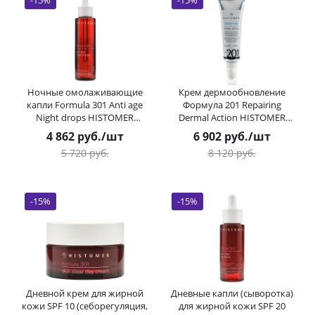
-
15
%
-
15
%
Ночные омолаживающие
Крем дермообновление
капли Formula 301 Anti age
Формула 201 Repairing
Night drops HISTOMER
Dermal Action HISTOMER
(Хистомер) 100 мл
(Хистомер) 50 мл
4 862
руб.
/шт
6 902
руб.
/шт
5 720
руб.
8 120
руб.
-
15
%
-
15
%
Дневной крем для жирной
Дневные капли (сыворотка)
кожи SPF 10 (себорегуляция,
для жирной кожи SPF 20