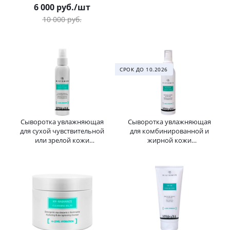
cream SPF 15 BIOGENA 50 мл
ПРОФЕССИОНАЛЬНЫЙ SPF
6 000
руб.
/шт
20 Whitening Cream Formula
10 000
руб.
201 HISTOMER (Хистомер)
100 мл
СРОК ДО 10.2026
Сыворотка увлажняющая
Сыворотка увлажняющая
для сухой чувствительной
для комбинированной и
или зрелой кожи
жирной кожи
ПРОФЕССИОНАЛЬНАЯ Hydra
ПРОФЕССИОНАЛЬАЯ Hydra
X4 HY-Soft Intensive
X4 HY-Touch Intensive Serum
HISTOMER 125 мл
HISTOMER 125 мл