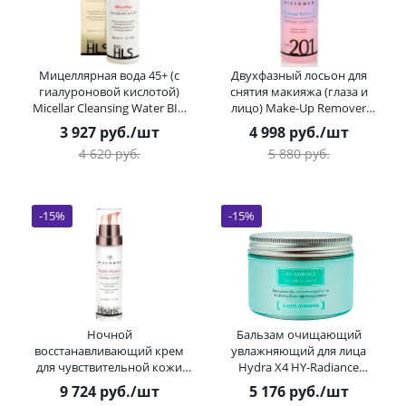
Мицеллярная вода 45+ (с
Двухфазный лосьон для
гиалуроновой кислотой)
снятия макияжа (глаза и
Micellar Cleansing Water BIO
лицо) Make-Up Remover
HLS HISTOMER (Хистомер)
Formula 201 HISTOMER
3 927
руб.
/шт
4 998
руб.
/шт
200 мл
(Хистомер) 150 мл
4 620
руб.
5 880
руб.
-
15
%
-
15
%
Ночной
Бальзам очищающий
восстанавливающий крем
увлажняющий для лица
для чувствительной кожи
Hydra X4 HY-Radiance
HISIRIS Night Repair Dermal
Cleansing Balm HISTOMER
9 724
руб.
/шт
5 176
руб.
/шт
Cream HISTOMER (Хистомер)
(Хистомер) 140 мл