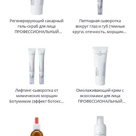
Регенерирующий сахарный
Пептидная сыворотка
гель-скраб для лица
вокруг глаз и губ (темные
ПРОФЕССИОНАЛЬНЫЙ
круги, отечность, морщины)
ContinVe EGF Sugar
ПРОФЕССИОНАЛЬНАЯ
Exfoliating Scrub HISTOMER
ContinVe Tetrapeptide
(Хистомер) 150 мл
HISTOMER 10 мл
Лифтинг-сыворотка от
Омолаживающий крем с
мимических морщин
экзосомами для лица
Ботумимик (эффект ботокса)
ПРОФЕССИОНАЛЬНЫЙ
ПРОФЕССИОНАЛЬНАЯ
ContinVe Age Reset Longevity
ContinVe Botumimic
Cream HISTOMER (Хистомер)
HISTOMER 2 * 10 мл
70 мл