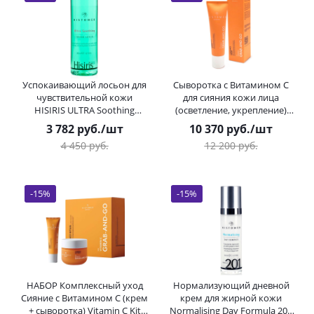
Успокаивающий лосьон для
Сыворотка с Витамином С
чувствительной кожи
для сияния кожи лица
HISIRIS ULTRA Soothing
(осветление, укрепление)
Toning Lotion HISTOMER
Vitamin C Radiance Serum
3 782
руб.
/шт
10 370
руб.
/шт
(Хистомер) 200 мл
HISTOMER (Хистомер) 30 мл
4 450
руб.
12 200
руб.
-
15
%
-
15
%
НАБОР Комплексный уход
Нормализующий дневной
Сияние с Витамином С (крем
крем для жирной кожи
+ сыворотка) Vitamin C Kit
Normalising Day Formula 201