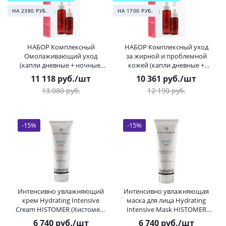
НА 2380 РУБ.
НА 1700 РУБ.
НАБОР Комплексный
НАБОР Комплексный уход
Омолаживающий уход
за жирной и проблемной
(капли дневные + ночные)
кожей (капли дневные +
Formula 301 HISTOMER
ночные) Formula 301
11 118
руб.
/шт
10 361
руб.
/шт
(Хистомер) 27 / 100 мл
HISTOMER (Хистомер) 27 /
13 080
руб.
12 190
руб.
100 мл
-
15
%
-
15
%
Интенсивно увлажняющий
Интенсивно увлажняющая
крем Hydrating Intensive
маска для лица Hydrating
Cream HISTOMER (Хистомер)
Intensive Mask HISTOMER
250 мл
(Хистомер) 250 мл
6 740
руб.
/шт
6 740
руб.
/шт