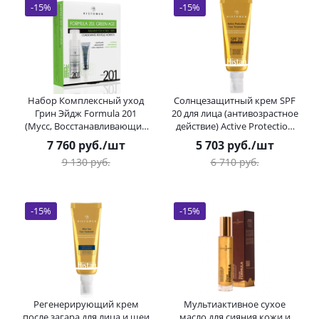
-
15
%
-
15
%
Набор Комплексный уход
Солнцезащитный крем SPF
Грин Эйдж Formula 201
20 для лица (антивозрастное
(Мусс, Восстанавливающий
действие) Active Protection
крем) HISTOMER (Хистомер)
Histan HISTOMER (Хистомер)
7 760
руб.
/шт
5 703
руб.
/шт
150 / 30 мл
50 мл
9 130
руб.
6 710
руб.
-
15
%
-
15
%
Регенерирующий крем
Мультиактивное сухое
после загара для лица и шеи
масло для сияния кожи и