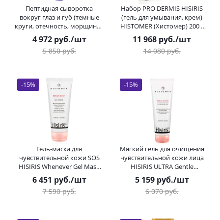
Пептидная сыворотка
Набор PRO DERMIS HISIRIS
вокруг глаз и губ (темные
(гель для умывания, крем)
круги, отечность, морщины)
HISTOMER (Хистомер) 200 /
ContinVe Tetrapeptide Serum
50 мл
4 972
руб.
/шт
11 968
руб.
/шт
HISTOMER (Хистомер) 15 мл
5 850
руб.
14 080
руб.
-
15
%
-
15
%
Гель-маска для
Мягкий гель для очищения
чувствительной кожи SOS
чувствительной кожи лица
HISIRIS Whenever Gel Mask
HISIRIS ULTRA Gentle
HISTOMER (Хистомер) 75 мл
Cleansing Gel HISTOMER
6 451
руб.
/шт
5 159
руб.
/шт
(Хистомер) 200 мл
7 590
руб.
6 070
руб.