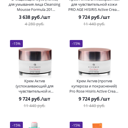
для умывания лица Cleansing
для чувствительной кожи
Mousse Formula 201
PRO AGE HISIRIS Active Cream
HISTOMER (Хистомер) 150 мл
HISTOMER (Хистомер) 50 мл
3 638
руб.
/шт
9 724
руб.
/шт
4 280
руб.
11 440
руб.
-
15
%
-
15
%
Крем Актив
Крем Актив (против
(успокаивающий для
купероза и покраснений)
чувствительной и
Pro Rose Hisiris Active Cream
аллергичной кожи) Pro
SPF 20 HISTOMER (Хистомер)
9 724
руб.
/шт
9 724
руб.
/шт
Dermis HISIRIS Active Cream
50 мл
11 440
руб.
11 440
руб.
HISTOMER (Хистомер) 50 мл
-
15
%
-
15
%