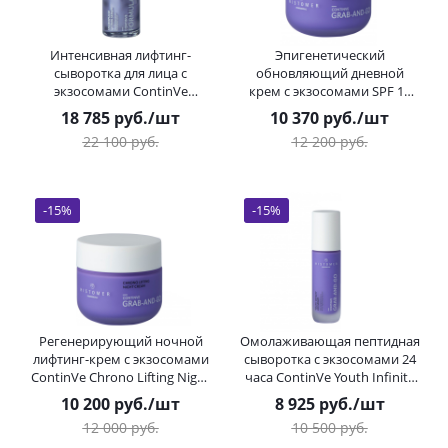
Интенсивная лифтинг-
Эпигенетический
сыворотка для лица с
обновляющий дневной
экзосомами ContinVe
крем с экзосомами SPF 15
MicroPulse Lifting Serum
ContinVe Epigenetic Renewal
18 785
руб.
/шт
10 370
руб.
/шт
HISTOMER (Хистомер) 30 мл
Day Cream HISTOMER
22 100
руб.
12 200
руб.
(Хистомер) 50 мл
-
15
%
-
15
%
Регенерирующий ночной
Омолаживающая пептидная
лифтинг-крем с экзосомами
сыворотка с экзосомами 24
ContinVe Chrono Lifting Night
часа ContinVe Youth Infinity
Cream HISTOMER (Хистомер)
Serum HISTOMER (Хистомер)
10 200
руб.
/шт
8 925
руб.
/шт
50 мл
30 мл
12 000
руб.
10 500
руб.