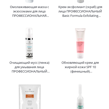
Омолаживающая маска с
Крем-эксфолиант (скраб) для
экзосомами для лица
лица ПРОФЕССИОНАЛЬНЫЙ
ПРОФЕССИОНАЛЬНАЯ
Basic Formula Exfoliating
ContinVe Amethyst Radiance
Cream HISTOMER (Хистомер)
Exosome Mask HISTOMER
250 мл
(Хистомер) 200 мл
Очищающий мусс (пенка)
Обновляющий крем для
для умывания лица
жирной кожи SPF 10
ПРОФЕССИОНАЛЬНЫЙ
(финишный)
Cleansing Mousse Formula
ПРОФЕССИОНАЛЬНЫЙ
201 HISTOMER (Хистомер)
Formula 301 Skin Clear
200 мл
Refining Cream HISTOMER
125 мл