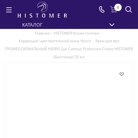
0
КАТАЛОГ
Главная
-
HISTOMER Косметологам
-
Коррекция чувствительной кожи Hisiris
-
Крем для век
ПРОФЕССИОНАЛЬНЫЙ HISIRIS Eye Contour Profession Cream HISTOMER
(Хистомер) 50 мл