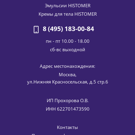
Эмульсии HISTOMER
Кремы для тела HISTOMER
8 (495) 183-00-84
пн - пт 10.00 - 18.00
cб-вс выходной
Адрес местонахождения:
Интенсивно увлажняющая маска для лица Hydrating
Москва,
Intensive Mask HISTOMER (Хистомер) 250 мл
ул.Нижняя Красносельская, д.5 стр.6
6 740
руб.
/шт
7 930
руб.
-
15
%
Экономия
1 190
руб.
ИП Прохорова О.В.
ИНН 622701473590
Контакты