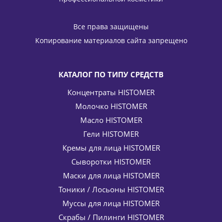
НАБОР Комплексный уход за жирной и проблемной
кожей (капли дневные + ночные) Formula 301 HISTOMER
Все права защищены
(Хистомер) 27 / 100 мл
Копирование материалов сайта запрещено
10 361
руб.
/шт
12 190
руб.
-
15
%
Экономия
1 829
руб.
КАТАЛОГ ПО ТИПУ СРЕДСТВ
Концентраты HISTOMER
Молочко HISTOMER
Масло HISTOMER
Гели HISTOMER
Кремы для лица HISTOMER
Сыворотки HISTOMER
Эмульсия-спрей солнцезащитная SPF 50 с активатором
Маски для лица HISTOMER
загара 2-фазная Dual Defense HISTOMER (Хистомер) 200
Тоники / Лосьоны HISTOMER
мл
Муссы для лица HISTOMER
6 885
руб.
/шт
8 100
руб.
Скрабы / Пилинги HISTOMER
-
15
%
Экономия
1 215
руб.