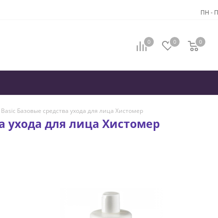
ПН - П
0
0
0
 Basic Базовые средства ухода для лица Хистомер
ва ухода для лица Хистомер