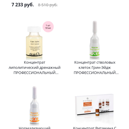
30 шт
Drain O2 Lipo-Draining Body
7 233
руб.
8 510
руб.
Serum HISTOMER (Хистомер)
18 мл
Концентрат
Концентрат стволовых
липолитический дренажный
клеток Грин-Эйдж
ПРОФЕССИОНАЛЬНЫЙ
ПРОФЕССИОНАЛЬНЫЙ
Drain O2 Lipo Lytic Body
Formula 201 Green Age Stem
Serum HISTOMER (Хистомер)
Cell HISTOMER (Хистомер) 3
18 мл
мл
Нормализующий
Концентрат Витамина С