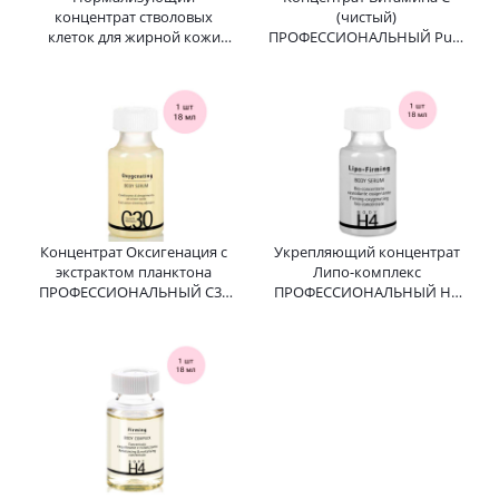
концентрат стволовых
(чистый)
клеток для жирной кожи
ПРОФЕССИОНАЛЬНЫЙ Pure
ПРОФЕССИОНАЛЬНЫЙ
Complex Vitamin C
Formula 201 Normalising
HISTOMER (Хистомер) 6*6,6
Stem Cell HISTOMER 3 мл
мл
Концентрат Оксигенация с
Укрепляющий концентрат
экстрактом планктона
Липо-комплекс
ПРОФЕССИОНАЛЬНЫЙ C30
ПРОФЕССИОНАЛЬНЫЙ H4
Oxygenating Body Serum
Lipo-Firming Body Serum
HISTOMER (Хистомер) 18 мл
HISTOMER (Хистомер) 18 мл
* 1 шт