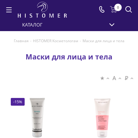
0
КАТАЛОГ
Главная
-
HISTOMER Косметологам
-
Маски для лица и тела
Маски для лица и тела
-
15
%