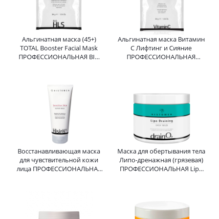
Альгинатная маска (45+)
Альгинатная маска Витамин
TOTAL Booster Facial Mask
C Лифтинг и Сияние
ПРОФЕССИОНАЛЬНАЯ BIO
ПРОФЕССИОНАЛЬНАЯ
HLS HISTOMER (Хистомер) 36
HISTOMER (Хистомер) 36 г
гр
Восстанавливающая маска
Маска для обертывания тела
для чувствительной кожи
Липо-дренажная (грязевая)
лица ПРОФЕССИОНАЛЬНАЯ
ПРОФЕССИОНАЛЬНАЯ Lipo
HISIRIS Sensitive Skin Repair
Draining Easy Mud Drain O2
Mask HISTOMER 200 мл
HISTOMER 500 мл