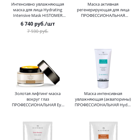
Интенсивно увлажняющая
Маска активная
маска для лица Hydrating
регенерирующая для лица
Intensive Mask HISTOMER
ПРОФЕССИОНАЛЬНАЯ
(Хистомер) 250 мл
Formula 301 Action Booster
6 740
руб.
/шт
Ultra Mask HISTOMER
7 930
руб.
(Хистомер) 200 мл
Золотая лифтинг-маска
Маска интенсивная
вокруг глаз
увлажняющая (аквапорины)
ПРОФЕССИОНАЛЬНАЯ Eye
ПРОФЕССИОНАЛЬНАЯ Hydra
Life Golden Code Prof
X4 HY-Fix Intensive Mask
HISTOMER (Хистомер) 125 мл
HISTOMER (Хистомер) 200 мл