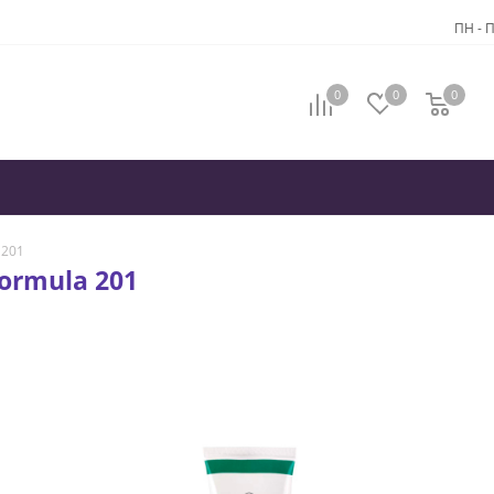
ПН - П
0
0
0
 201
ormula 201