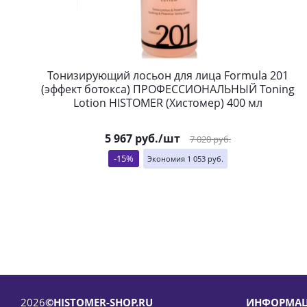
Тонизирующий лосьон для лица Formula 201
(эффект ботокса) ПРОФЕССИОНАЛЬНЫЙ Toning
Lotion HISTOMER (Хистомер) 400 мл
5 967
руб.
/шт
7 020
руб.
-
15
%
Экономия
1 053
руб.
2026
©HISTOMER-SHOP.RU
ИНФОРМА