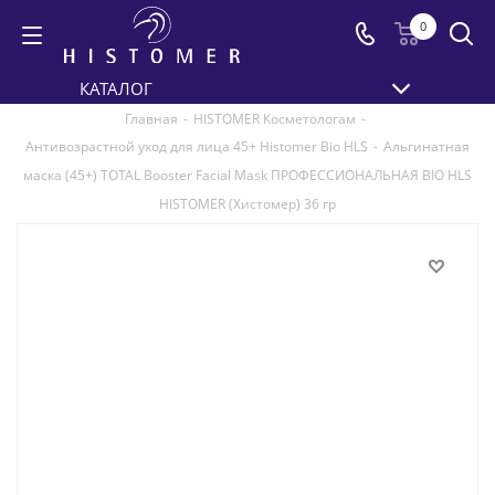
0
КАТАЛОГ
Главная
-
HISTOMER Косметологам
-
Антивозрастной уход для лица 45+ Histomer Bio HLS
-
Альгинатная
маска (45+) TOTAL Booster Facial Mask ПРОФЕССИОНАЛЬНАЯ BIO HLS
HISTOMER (Хистомер) 36 гр