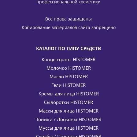
профессиональной косметики
Укрепляющий крем для тела H4 Firming Body Cream
HISTOMER (Хистомер) 250 мл
Все права защищены
8 007
руб.
/шт
9 420
руб.
Копирование материалов сайта запрещено
-
15
%
Экономия
1 413
руб.
КАТАЛОГ ПО ТИПУ СРЕДСТВ
Концентраты HISTOMER
Молочко HISTOMER
Масло HISTOMER
Гели HISTOMER
Кремы для лица HISTOMER
Сыворотки HISTOMER
Антицеллюлитный крем для уменьшения объемов тела
Drain 02 Ultra Shape Cellulite Cream HISTOMER (Хистомер)
Маски для лица HISTOMER
400 мл
Тоники / Лосьоны HISTOMER
16 864
руб.
/шт
19 840
руб.
Муссы для лица HISTOMER
-
15
%
Экономия
2 976
руб.
Скрабы / Пилинги HISTOMER