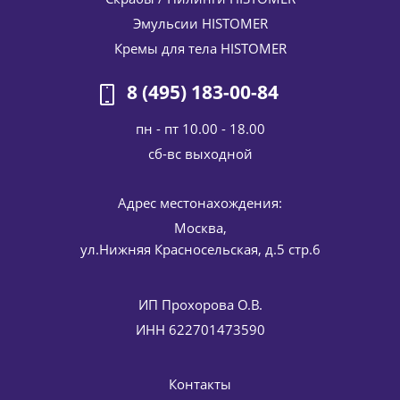
Эмульсии HISTOMER
Кремы для тела HISTOMER
8 (495) 183-00-84
пн - пт 10.00 - 18.00
cб-вс выходной
Адрес местонахождения:
Ночной обновляющий пилинг-лосьон для лица Formula
301 sleep peel night lotion HISTOMER (Хистомер) 100 мл
Москва,
5 669
руб.
/шт
6 670
руб.
ул.Нижняя Красносельская, д.5 стр.6
-
15
%
Экономия
1 001
руб.
ИП Прохорова О.В.
ИНН 622701473590
Контакты