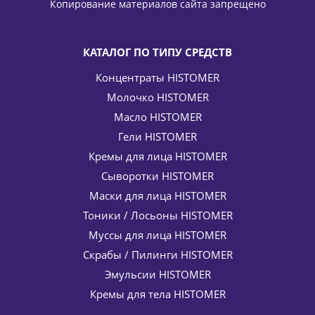
Копирование материалов сайта запрещено
-
15
%
Экономия
2 156
руб.
КАТАЛОГ ПО ТИПУ СРЕДСТВ
Концентраты HISTOMER
Молочко HISTOMER
Масло HISTOMER
Гели HISTOMER
Кремы для лица HISTOMER
Сыворотки HISTOMER
Липо-укрепляющий крем для тела Lipo-Firming Bode
Cream H4 HISTOMER (Хистомер) 400 мл
Маски для лица HISTOMER
10 098
руб.
/шт
11 880
руб.
Тоники / Лосьоны HISTOMER
-
15
%
Экономия
1 782
руб.
Муссы для лица HISTOMER
Скрабы / Пилинги HISTOMER
Эмульсии HISTOMER
Кремы для тела HISTOMER