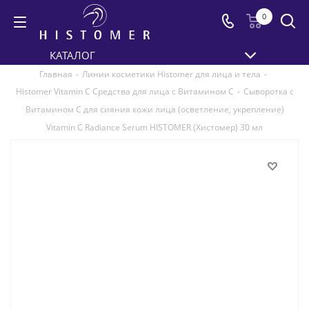
0
КАТАЛОГ
Главная
-
Линии косметики Histomer для лица и тела
-
Histomer Vitamin C Средства для лица с Витамином C
-
Сыворотка с
Витамином С для сияния кожи лица (осветление, укрепление)
Vitamin C Radiance Serum HISTOMER (Хистомер) 30 мл