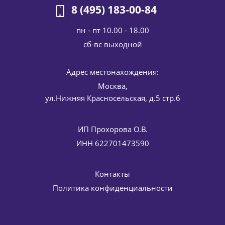
8 (495) 183-00-84
пн - пт 10.00 - 18.00
cб-вс выходной
Солнцезащитный спрей для лица и тела SPF 15 ACTIVE
Адрес местонахождения:
PROTECTION SPRAY 15 Histan HISTOMER (Хистомер) 200
мл
Москва,
7 896
руб.
/шт
9 290
руб.
ул.Нижняя Красносельская, д.5 стр.6
-
15
%
Экономия
1 394
руб.
ИП Прохорова О.В.
ИНН 622701473590
Контакты
Политика конфиденциальности