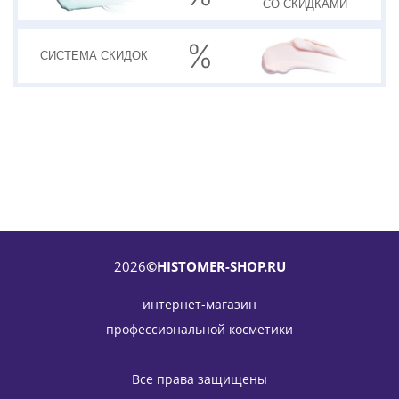
СО СКИДКАМИ
СИСТЕМА
СКИДОК
2026
©HISTOMER-SHOP.RU
интернет-магазин
профессиональной косметики
Крем-филлер для зрелой кожи 55+ SUPREME Filler BIO HLS
HISTOMER (Хистомер) 50 мл
Все права защищены
12 214
руб.
/шт
14 370
руб.