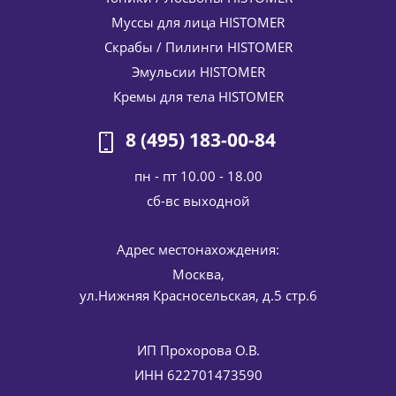
HISTOMER (Хистомер) 15 мл
Муссы для лица HISTOMER
6 919
руб.
/шт
8 140
руб.
Скрабы / Пилинги HISTOMER
-
15
%
Экономия
1 221
руб.
Эмульсии HISTOMER
Кремы для тела HISTOMER
8 (495) 183-00-84
пн - пт 10.00 - 18.00
cб-вс выходной
Адрес местонахождения:
Эпигенетический обновляющий дневной крем с
Москва,
экзосомами SPF 15 ContinVe Epigenetic Renewal Day
ул.Нижняя Красносельская, д.5 стр.6
Cream HISTOMER (Хистомер) 50 мл
10 370
руб.
/шт
12 200
руб.
-
15
%
Экономия
1 830
руб.
ИП Прохорова О.В.
ИНН 622701473590