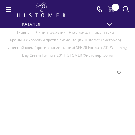
0
КАТАЛОГ
Главная
-
Линии косметики Histomer для лица и тела
-
Кремы и сыворотки против пигментации Histomer (Хистомер)
-
Дневной крем (против пигментации) SPF 20 Formula 201 Whitening
Day Cream Formula 201 HISTOMER (Хистомер) 50 мл