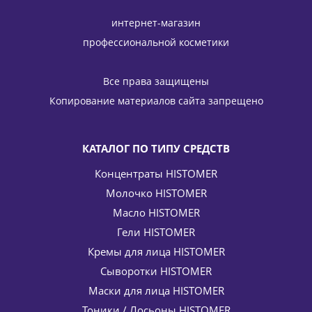
интернет-магазин
профессиональной косметики
Крем Актив (успокаивающий для чувствительной и
аллергичной кожи) Pro Dermis HISIRIS Active Cream
Все права защищены
HISTOMER (Хистомер) 50 мл
Копирование материалов сайта запрещено
9 724
руб.
/шт
11 440
руб.
-
15
%
Экономия
1 716
руб.
КАТАЛОГ ПО ТИПУ СРЕДСТВ
Концентраты HISTOMER
Молочко HISTOMER
Масло HISTOMER
Гели HISTOMER
Кремы для лица HISTOMER
Сыворотки HISTOMER
Лифтинг-крем от морщин вокруг глаз с золотом
Маски для лица HISTOMER
(лифтинг, темные круги, отечность) Golden Code
Тоники / Лосьоны HISTOMER