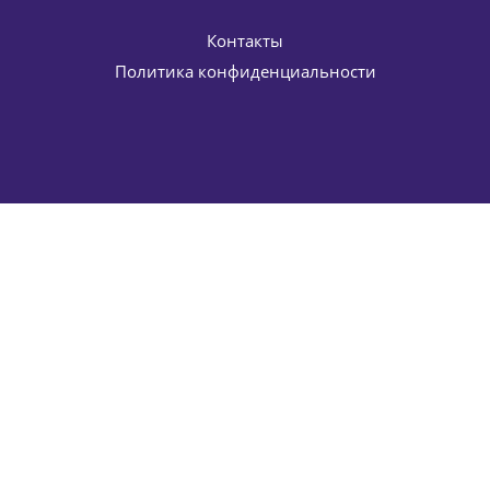
Контакты
Политика конфиденциальности
Крем дермообновление Формула 201 Repairing Dermal
Action HISTOMER (Хистомер) 50 мл
6 902
руб.
/шт
8 120
руб.
-
15
%
Экономия
1 218
руб.