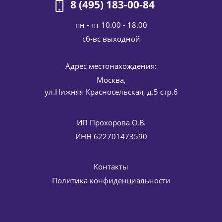
8 (495) 183-00-84
пн - пт 10.00 - 18.00
cб-вс выходной
Солнцезащитный антицеллюлитный крем для тела BODY
Адрес местонахождения:
CREAM SPF 30 Histan HISTOMER (Хистомер) 200 мл
6 307
руб.
/шт
7 420
руб.
Москва,
ул.Нижняя Красносельская, д.5 стр.6
-
15
%
Экономия
1 113
руб.
ИП Прохорова О.В.
ИНН 622701473590
Контакты
Политика конфиденциальности
Солнцезащитный крем SPF 50 для лица с
антивозрастным действием Sun Protection Face Cream