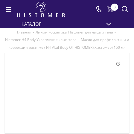
0
КАТАЛОГ
Главная
-
Линии косметики Histomer для лица и тела
-
Histomer H4 Body Укрепление кожи тела
-
Масло для профилактики и
коррекции растяжек H4 Vital Body Oil HISTOMER (Хистомер) 150 мл