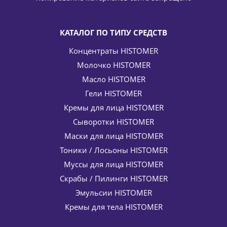
-
15
%
Экономия
1 221
руб.
КАТАЛОГ ПО ТИПУ СРЕДСТВ
Концентраты HISTOMER
Молочко HISTOMER
Масло HISTOMER
Гели HISTOMER
Кремы для лица HISTOMER
Сыворотки HISTOMER
Моделирующий крем-филлер для губ LIP Filler Plumper
Wrinkle Minimizer HISTOMER (Хистомер) 10 мл
Маски для лица HISTOMER
5 423
руб.
/шт
6 380
руб.
Тоники / Лосьоны HISTOMER
-
15
%
Экономия
957
руб.
Муссы для лица HISTOMER
Скрабы / Пилинги HISTOMER
Эмульсии HISTOMER
Кремы для тела HISTOMER