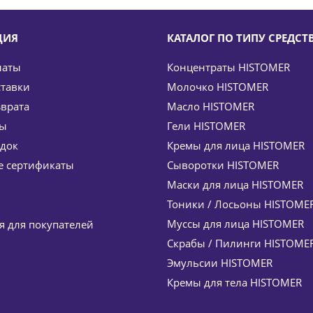
ЦИЯ
КАТАЛОГ ПО ТИПУ СРЕДСТ
латы
Концентраты HISTOMER
ставки
Молочко HISTOMER
зврата
Масло HISTOMER
ты
Гели HISTOMER
идок
Кремы для лица HISTOMER
a 201 Whitening Day Cream Formula 201 HISTOMER (Хисто
 сертификаты
Сыворотки HISTOMER
16
руб.
/шт
12 960
руб.
Маски для лица HISTOMER
%
Экономия
1 944
руб.
Тоники / Лосьоны HISTOME
Муссы для лица HISTOMER
 для покупателей
Скрабы / Пилинги HISTOME
Эмульсии HISTOMER
Кремы для тела HISTOMER