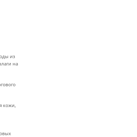
воды из
влаги на
огового
я кожи,
новых