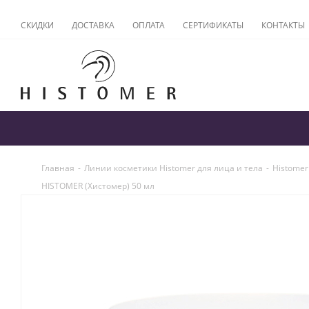
СКИДКИ
ДОСТАВКА
ОПЛАТА
СЕРТИФИКАТЫ
КОНТАКТЫ
Главная
-
Линии косметики Histomer для лица и тела
-
Histomer
HISTOMER (Хистомер) 50 мл