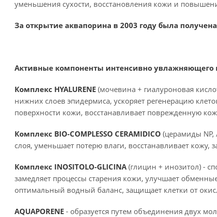
уменьшения сухости, восстановления кожи и повышени
З
а открытие аквапорина в 2003 году была получен
Активные компоненты интенсивно увлажняющего кре
Комплекс HYALURENE
(мочевина + гиалуроновая кислот
нижних слоев эпидермиса, ускоряет регенерацию клеток
поверхности кожи, восстанавливает поврежденную кож
Комплекс BIO-COMPLESSO CERAMIDICO
(церамиды NP, 
слоя, уменьшает потерю влаги, восстанавливает кожу,
Комплекс INOSITOLO-GLICINA
(глицин + инозитол) - с
замедляет процессы старения кожи, улучшает обменные
оптимальный водный баланс, защищает клетки от окис
AQUAPORENE
- образуется путем объединения двух мол