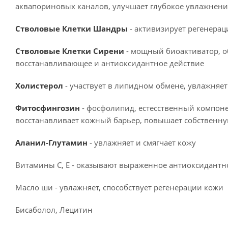
аквапориновых каналов, улучшает глубокое увлажнени
Стволовые Клетки Шандры
- активизирует регенерац
Стволовые Клетки Сирени
- мощный биоактиватор, о
восстанавливающее и антиоксидантное действие
Холистерол
- участвует в липидном обмене, увлажняет
Фитосфингозин
- фосфолипид, естесственный компоне
восстанавливает кожный барьер, повышает собственн
Аланил-Глутамин
- увлажняет и смягчает кожу
Витамины С, Е - оказывают выраженное антиоксидантн
Масло ши - увлажняет, способствует регенерации кожи
Бисаболол, Лецитин