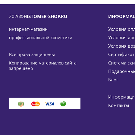
2026
©HISTOMER-SHOP.RU
ИНФОРМА
Условия оп
интернет-магазин
Условия до
профессиональной косметики
Условия во
Сертифика
Все права защищены
Система ск
Копирование материалов сайта
Дневной крем (против пигментации) SPF 20 Formul
запрещено
Подарочные
11 0
Блог
-
15
Информация
Контакты