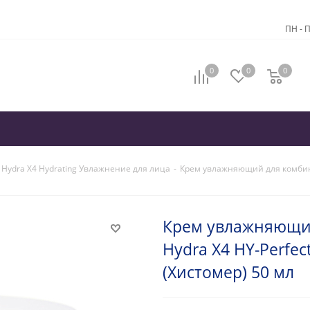
ПН - П
0
0
0
 Hydra X4 Hydrating Увлажнение для лица
-
Крем увлажняющий для комбини
Крем увлажняющи
Hydra X4 HY-Perfe
(Хистомер) 50 мл