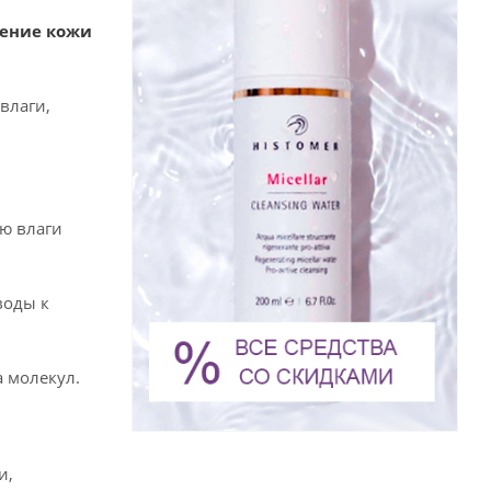
ление кожи
влаги,
ю влаги
воды к
 молекул.
и,