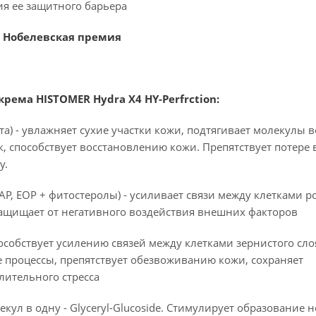
я ее защитного барьера
а Нобелевская премия
ма HISTOMER Hydra X4 HY-Perfrction:
а) - увлажняет сухие участки кожи, подтягивает молекулы 
, способствует восстановлению кожи. Препятствует потере 
у.
AP, EOP + фитостеролы) - усиливает связи между клетками р
 защищает от негативного воздействия внешних факторов
пособствует усилению связей между клетками зернистого сло
 процессы, препятствует обезвоживанию кожи, сохраняет
лительного стресса
екул в одну - Glyceryl-Glucoside. Стимулирует образование 