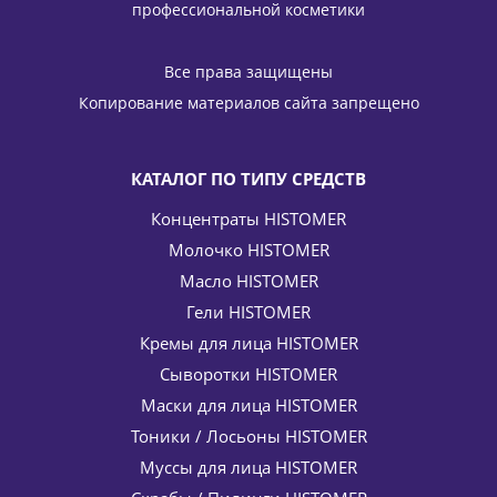
профессиональной косметики
Ночные омолаживающие капли Formula 301 Anti age
Night drops HISTOMER (Хистомер) 100 мл
Все права защищены
4 862
руб.
/шт
5 720
руб.
Копирование материалов сайта запрещено
-
15
%
Экономия
858
руб.
КАТАЛОГ ПО ТИПУ СРЕДСТВ
Концентраты HISTOMER
Молочко HISTOMER
Масло HISTOMER
Гели HISTOMER
Кремы для лица HISTOMER
Сыворотки HISTOMER
Восстанавливающий крем для тела HISIRIS Total Repair
HISTOMER (Хистомер) 250 мл
Маски для лица HISTOMER
6 842
руб.
/шт
8 050
руб.
Тоники / Лосьоны HISTOMER
-
15
%
Экономия
1 208
руб.
Муссы для лица HISTOMER