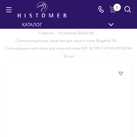
0
КАТАЛОГ
Главная
-
Косметика BIOGENA
-
Солнцезащитные средства для лица и тела Biogena TAE
-
Солнцезащитный крем для жирной кожи SPF 30 TAE X ACNIS BIOGENA
60 мл