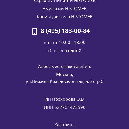
Скрабы / Пилинги HISTOMER
Эмульсии HISTOMER
Кремы для тела HISTOMER
8 (495) 183-00-84
пн - пт 10.00 - 18.00
cб-вс выходной
Солнцезащитный спрей для лица и тела SPF 30 ACTIVE
Адрес местонахождения:
PROTECTION SPRAY 30 Histan HISTOMER (Хистомер) 200
мл
Москва,
7 896
руб.
/шт
9 290
руб.
ул.Нижняя Красносельская, д.5 стр.6
-
15
%
Экономия
1 394
руб.
ИП Прохорова О.В.
ИНН 622701473590
Контакты