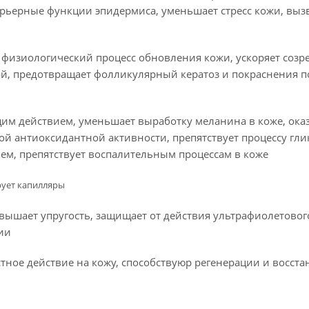
арьерные функции эпидермиса, уменьшает стресс кожи, вы
 физиологический процесс обновления кожи, ускоряет созр
кой, предотвращает фолликулярный кератоз и покраснения п
им действием, уменьшает выработку меланина в коже, ока
ой антиоксидантной активности, препятствует процессу гл
м, препятствует воспалительным процессам в коже
рует капилляры
повышает упругость, защищает от действия ультрафиолетовог
ии
тное действие на кожу, способствуюр регенерации и восст