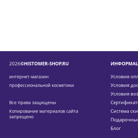
2026
©HISTOMER-SHOP.RU
ИНФОРМА
Условия оп
интернет-магазин
Условия до
профессиональной косметики
Условия во
Сертифика
Все права защищены
Система ск
Копирование материалов сайта
Ремоделирующий крем для тела с экзосомами Drai
запрещено
Подарочные
34 6
Блог
-
1