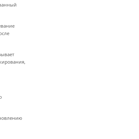
званный
евание
осле
зывает
икирования,
о
ановлению