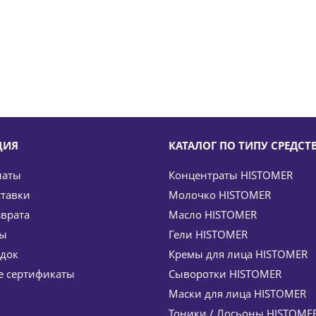
ЦИЯ
КАТАЛОГ ПО ТИПУ СРЕДСТ
латы
Концентраты HISTOMER
ставки
Молочко HISTOMER
зврата
Масло HISTOMER
ты
Гели HISTOMER
идок
Кремы для лица HISTOMER
n 02 Active Drone Reshape Fusion Cream HISTOMER (Хист
 сертификаты
Сыворотки HISTOMER
63
руб.
/шт
40 780
руб.
Маски для лица HISTOMER
5
%
Экономия
6 117
руб.
Тоники / Лосьоны HISTOME