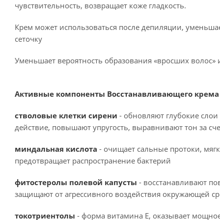
чувствительность, возвращает коже гладкость.
Крем может использоваться после депиляции, уменьша
сеточку
Уменьшает вероятность образования «вросших волос» 
Активные компоненты Восстанавливающего крема для
стволовые клетки сирени
- обновляют глубокие слои
действие, повышают упругость, выравнивают тон за сч
миндальная кислота
- очищает сальные протоки, мяг
предотвращает распространение бактерий
фитостеролы полевой капусты
- восстанавливают п
защищают от агрессивного воздействия окружающей сре
токотриентолы
- форма витамина Е, оказывает мощно