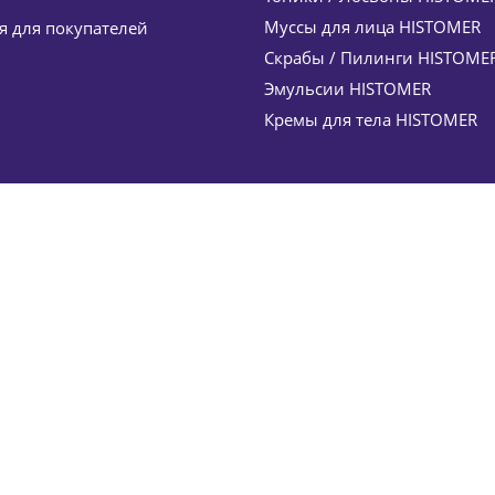
Муссы для лица HISTOMER
 для покупателей
Скрабы / Пилинги HISTOME
Эмульсии HISTOMER
Кремы для тела HISTOMER
ца HISIRIS ULTRA Gentle Cleansing Gel HISTOMER (Хистом
9
руб.
/шт
6 070
руб.
%
Экономия
911
руб.