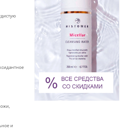
удистую
ксидантное
кожи,
ьное и