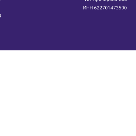
ИНН 622701473590
R
ер) 200 мл