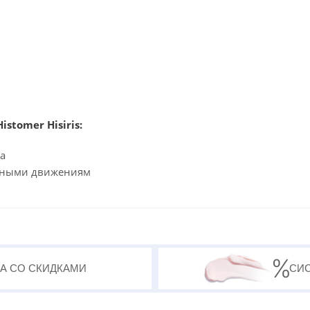
stomer Hisiris:
да
ажными движениям
А СО СКИДКАМИ
СИ