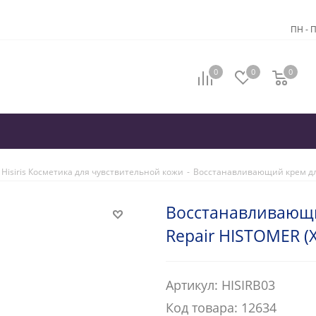
ПН - П
0
0
0
 Hisiris Косметика для чувствительной кожи
-
Восстанавливающий крем для 
Восстанавливающий
Repair HISTOMER (
Артикул: HISIRB03
Код товара: 12634