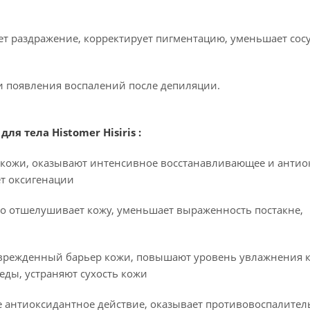
ет раздражение, корректирует пигментацию, уменьшает сос
и появления воспалений после депиляции.
 тела Histomer Hisiris :
 кожи, оказывают интенсивное восстанавливающее и антио
ет оксигенации
ко отшелушивает кожу, уменьшает выраженность постакне,
оврежденный барьер кожи, повышают уровень увлажнения 
ды, устраняют сухость кожи
е антиоксидантное действие, оказывает противовоспалител