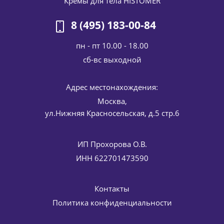
Кремы для тела HISTOMER
8 (495) 183-00-84
пн - пт 10.00 - 18.00
cб-вс выходной
Восстанавливающий крем для тела HISIRIS Total Repair
Адрес местонахождения:
HISTOMER (Хистомер) 250 мл
6 842
руб.
/шт
8 050
руб.
Москва,
ул.Нижняя Красносельская, д.5 стр.6
-
15
%
Экономия
1 208
руб.
ИП Прохорова О.В.
ИНН 622701473590
Контакты
Политика конфиденциальности