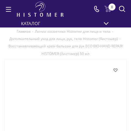
0
КАТАЛОГ
Главная
-
Линии косметики Histomer для лица и тела
-
Дополнительный уход для лица, рук, тела Histomer (Хистомер)
-
Восстанавливающий крем-бальзам для рук ECO BIO-HAND REPAIR
HISTOMER (Хистомер) 50 мл