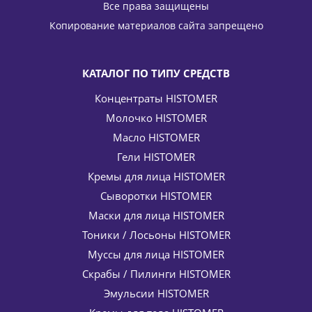
Все права защищены
4 794
руб.
/шт
5 640
руб.
Копирование материалов сайта запрещено
-
15
%
Экономия
846
руб.
КАТАЛОГ ПО ТИПУ СРЕДСТВ
Концентраты HISTOMER
Молочко HISTOMER
Масло HISTOMER
Гели HISTOMER
Кремы для лица HISTOMER
Сыворотки HISTOMER
Алоэ ALOE 100 + SOS-помощь при солнечных ожогах
Histan HISTOMER (Хистомер) 150 мл
Маски для лица HISTOMER
4 411
руб.
/шт
5 190
руб.
Тоники / Лосьоны HISTOMER
-
15
%
Экономия
779
руб.
Муссы для лица HISTOMER
Скрабы / Пилинги HISTOMER
Эмульсии HISTOMER