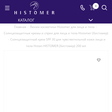
0
КАТАЛОГ
Главная
-
Линии косметики Histomer для лица и тела
-
Солнцезащитные кремы и спреи для лица и тела Histomer (Хистомер)
-
Солнцезащитный крем SPF 30 для чувствительной кожи лица и
тела Histan HISTOMER (Хистомер) 200 мл