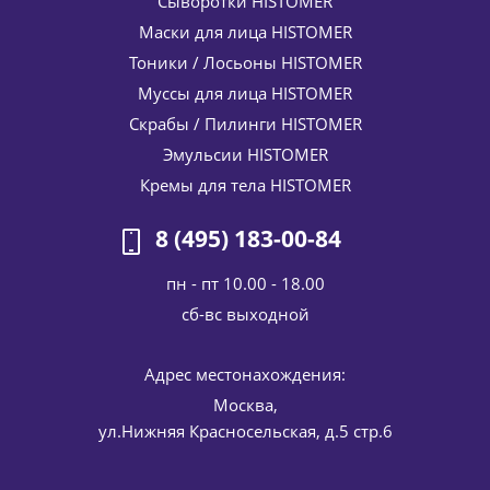
Сыворотки HISTOMER
Набор средств с Витамином С для лица Vitamin C
Маски для лица HISTOMER
HISTOMER (Хистомер) 150 / 50 мл / 30 шт
Тоники / Лосьоны HISTOMER
16 396
руб.
/шт
19 290
руб.
Муссы для лица HISTOMER
-
15
%
Экономия
2 894
руб.
Скрабы / Пилинги HISTOMER
Эмульсии HISTOMER
Кремы для тела HISTOMER
8 (495) 183-00-84
пн - пт 10.00 - 18.00
cб-вс выходной
Адрес местонахождения:
Регенерирующий ночной лифтинг-крем с экзосомами
ContinVe Chrono Lifting Night Cream HISTOMER
Москва,
(Хистомер) 50 мл
ул.Нижняя Красносельская, д.5 стр.6
10 200
руб.
/шт
12 000
руб.
-
15
%
Экономия
1 800
руб.