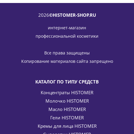
2026
©HISTOMER-SHOP.RU
интернет-магазин
профессиональной косметики
Эмульсия-спрей солнцезащитная SPF 15 с активатором
загара 2-фазная Dual Defense HISTOMER (Хистомер) 200
Все права защищены
мл
Копирование материалов сайта запрещено
6 885
руб.
/шт
8 100
руб.
-
15
%
Экономия
1 215
руб.
КАТАЛОГ ПО ТИПУ СРЕДСТВ
Концентраты HISTOMER
Молочко HISTOMER
В НАБОРЕ ВЫГОДНЕЕ
НА 3553 РУБ.
Масло HISTOMER
Гели HISTOMER
Кремы для лица HISTOMER