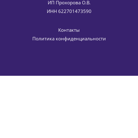
ИП Прохорова О.В.
ИНН 622701473590
Контакты
Политика конфиденциальности
Солнцезащитный крем SPF 50 для лица с
антивозрастным действием Sun Protection Face Cream
HISTOMER (Хистомер) 75 мл
8 415
руб.
/шт
9 900
руб.
-
15
%
Экономия
1 485
руб.