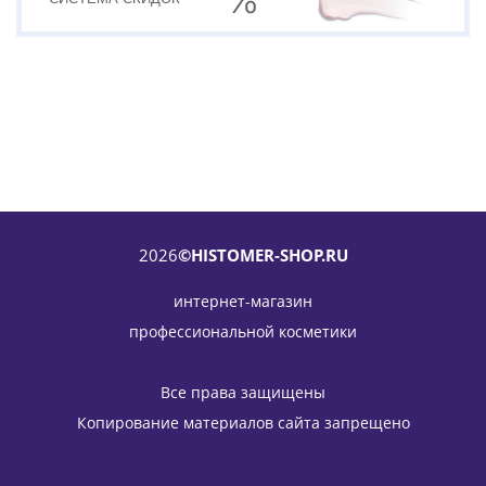
2026
©HISTOMER-SHOP.RU
интернет-магазин
профессиональной косметики
Лифтинг-гель для тела для деликатных зон (внутренняя
поверхность рук и ног) H4 Pro Tensive Body Gel
Все права защищены
HISTOMER (Хистомер) 125 мл
Копирование материалов сайта запрещено
5 049
руб.
/шт
5 940
руб.
-
15
%
Экономия
891
руб.