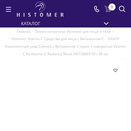
0
КАТАЛОГ
Главная
-
Линии косметики Histomer для лица и тела
-
Histomer Vitamin C Средства для лица с Витамином C
-
НАБОР
Комплексный уход Сияние с Витамином С (крем + сыворотка) Vitamin
C Kit Vitamin C Radiance Ritual HISTOMER 50 / 30 мл