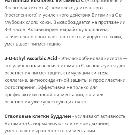
Нативный Комплекс Витамина С
(Аскорбиновая и
Эллаговая кислоты) - комплекс длительного
(постепенного) и усиленного действия Витамина С в
глубоких слоях кожи. Высвобождается на протяжении
3-4 часов. Активизирует выработку коллагена,
значительно повышает плотность и упругость кожи,
уменьшает пигментацию
3-O-Ethyl Ascorbic Acid
- Этиласкорбиновая кислота —
это улучшенная версия витамина С, используется для
осветления пигментации, стимуляции синтеза
коллагена, антиоксидантной защиты и профилактики
фотостарения. Эффективна не только для
профилактики новой пигментации, но и для
осветления уже существующих пятен
Стволовые клетки Буддлеи
- усиливают активность
Витамина C, нормализуют клеточное дыхание,
уменьшают выраженность пигментации.