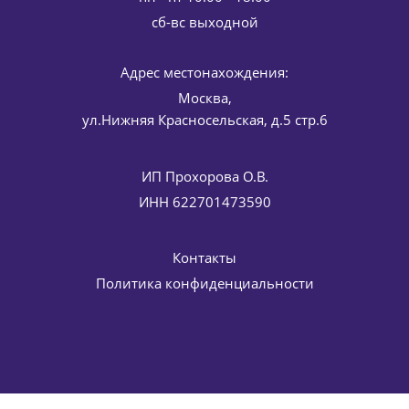
cб-вс выходной
Адрес местонахождения:
Эпигенетический обновляющий дневной крем с
экзосомами SPF 15 ContinVe Epigenetic Renewal Day
Москва,
Cream HISTOMER (Хистомер) 50 мл
ул.Нижняя Красносельская, д.5 стр.6
10 370
руб.
/шт
12 200
руб.
-
15
%
Экономия
1 830
руб.
ИП Прохорова О.В.
ИНН 622701473590
Контакты
Политика конфиденциальности
Крем питательный увлажняющий для сухой кожи Hydra
X4 HY-Charisma Hydrating Cream HISTOMER (Хистомер) 50
мл