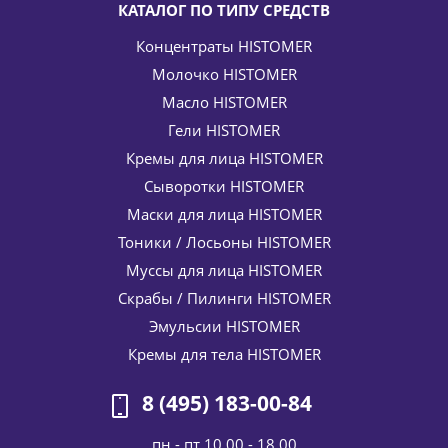
КАТАЛОГ ПО ТИПУ СРЕДСТВ
Концентраты HISTOMER
Молочко HISTOMER
Масло HISTOMER
Гели HISTOMER
Кремы для лица HISTOMER
Сыворотки HISTOMER
Крем двойного действия для жирной кожи Anti-age Dual
Маски для лица HISTOMER
Action Cream Oily Skin HISTOMER (Хистомер) 50 мл
Тоники / Лосьоны HISTOMER
7 573
руб.
/шт
8 910
руб.
Муссы для лица HISTOMER
-
15
%
Экономия
1 337
руб.
Скрабы / Пилинги HISTOMER
Эмульсии HISTOMER
Кремы для тела HISTOMER
8 (495) 183-00-84
пн - пт 10.00 - 18.00