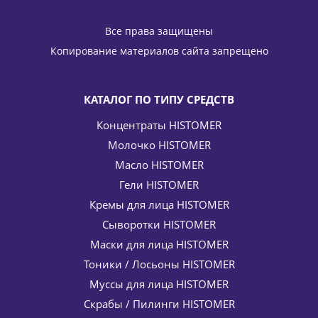
Молочко для снятия макияжа лица ContinVe Pure Glow
Cleansing Milk HISTOMER (Хистомер) 150 мл
Все права защищены
4 250
руб.
/шт
5 000
руб.
Копирование материалов сайта запрещено
-
15
%
Экономия
750
руб.
КАТАЛОГ ПО ТИПУ СРЕДСТВ
Концентраты HISTOMER
Молочко HISTOMER
Масло HISTOMER
Гели HISTOMER
Кремы для лица HISTOMER
Сыворотки HISTOMER
Аква-спрей для тела с бронзатором AQUA SPRAY Bronze
Fresh Histan HISTOMER (Хистомер) 400 мл
Маски для лица HISTOMER
5 159
руб.
/шт
6 070
руб.
Тоники / Лосьоны HISTOMER
-
15
%
Экономия
911
руб.
Муссы для лица HISTOMER
Скрабы / Пилинги HISTOMER