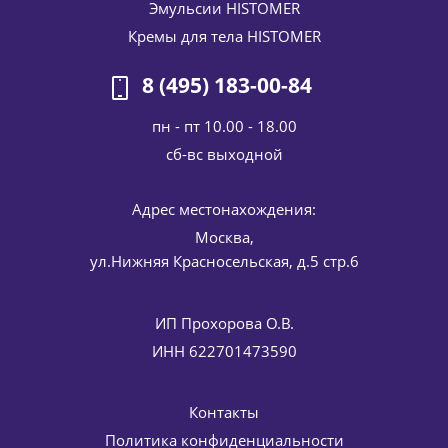
Эмульсии HISTOMER
Кремы для тела HISTOMER
8 (495) 183-00-84
пн - пт 10.00 - 18.00
cб-вс выходной
Скраб для тела SKIN H4 Body Scrub HISTOMER (Хистомер)
Адрес местонахождения:
200 мл
6 358
руб.
/шт
7 480
руб.
Москва,
ул.Нижняя Красносельская, д.5 стр.6
-
15
%
Экономия
1 122
руб.
ИП Прохорова О.В.
ИНН 622701473590
Контакты
Политика конфиденциальности