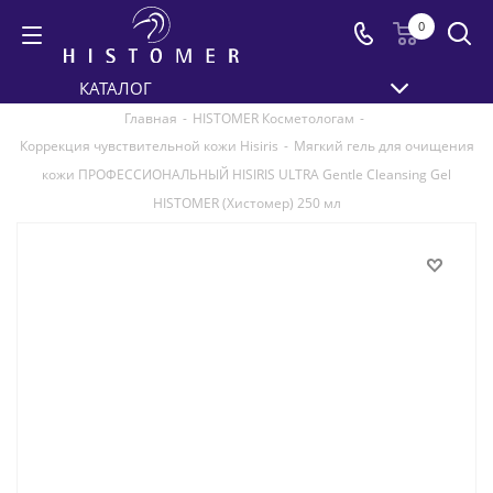
0
КАТАЛОГ
Главная
-
HISTOMER Косметологам
-
Коррекция чувствительной кожи Hisiris
-
Мягкий гель для очищения
кожи ПРОФЕССИОНАЛЬНЫЙ HISIRIS ULTRA Gentle Cleansing Gel
HISTOMER (Хистомер) 250 мл