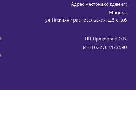
Адрес местонахождения:
Москва,
MER (Хистомер) 30 мл
ул.Нижняя Красносельская, д.5 стр.6
R
ИП Прохорова О.В.
ИНН 622701473590
R