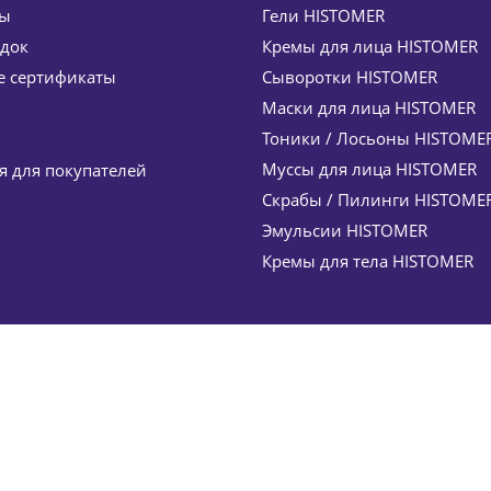
ты
Гели HISTOMER
идок
Кремы для лица HISTOMER
светление, укрепление) Vitamin C Radiance Serum HISTO
 сертификаты
Сыворотки HISTOMER
10 370
руб.
/шт
12 200
руб.
Маски для лица HISTOMER
-
15
%
Экономия
1 830
руб.
Тоники / Лосьоны HISTOME
Муссы для лица HISTOMER
 для покупателей
Скрабы / Пилинги HISTOME
Эмульсии HISTOMER
Кремы для тела HISTOMER
IOGENA 30 мл