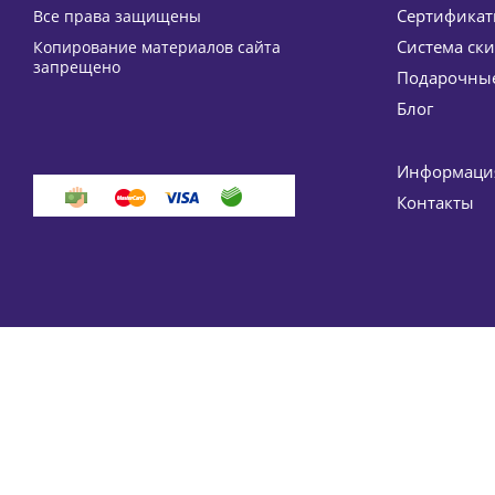
Сертифика
Все права защищены
Система ск
Копирование материалов сайта
Сыворотка с Витамином С для сияния кожи лица (о
запрещено
Подарочные
Блог
Информация
Контакты
СРОК ДО 07.2027
Крем против акне нормализующий Diakon Krem B