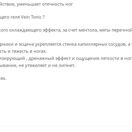
ствие, уменьшает отечность ног
го геля Vein Tonic ?
ого охлаждающего эффекта, за счет ментола, мяты перечно
 арники и эсцина укрепляется стенка капиллярных сосудов, а
ь и тяжесть в ногах.
онизирующий , дренажный эффект и ощущение легкости в ног
ывание, не утяжеляет и не липнет.
ях.