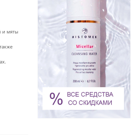
й и мяты
 также
ах.