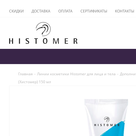
СКИДКИ
ДОСТАВКА
ОПЛАТА
СЕРТИФИКАТЫ
КОНТАКТЫ
Главная
-
Линии косметики Histomer для лица и тела
-
Дополнит
(Хистомер) 150 мл