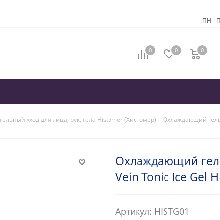
ПН - П
0
0
0
ельный уход для лица, рук, тела Histomer (Хистомер)
-
Охлаждающий гель-к
Охлаждающий гель
Vein Tonic Ice Gel
Артикул: HISTG01