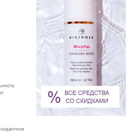
ьность
ет
ксидантное