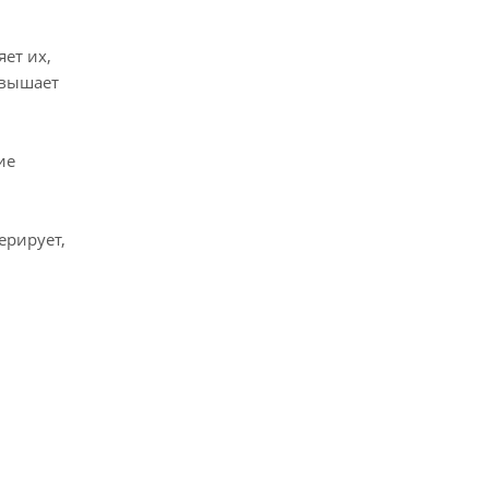
ет их,
овышает
ие
ерирует,