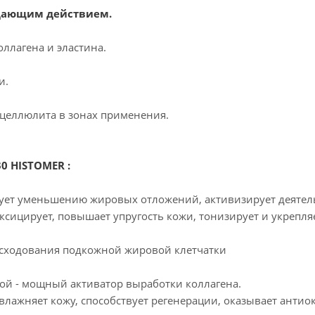
дающим действием.
оллагена и эластина.
и.
целлюлита в зонах применения.
0 HISTOMER :
твует уменьшению жировых отложений, активизирует деятел
сицирует, повышает упругость кожи, тонизирует и укрепля
расходования подкожной жировой клетчатки
ской - мощный активатор выработки коллагена.
влажняет кожу, способствует регенерации, оказывает антио