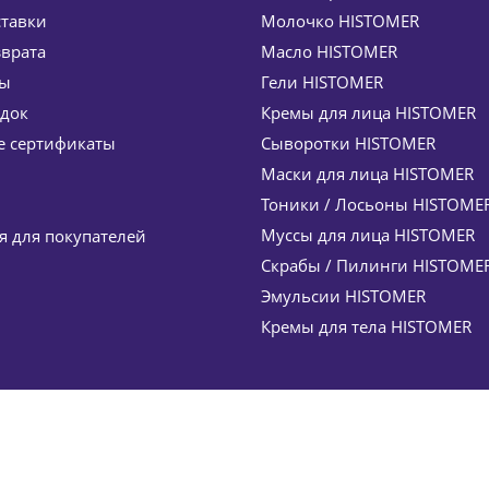
ставки
Молочко HISTOMER
зврата
Масло HISTOMER
ты
Гели HISTOMER
идок
Кремы для лица HISTOMER
лос Sublime Glow Oil HISTOMER (Хистомер) 100 мл
 сертификаты
Сыворотки HISTOMER
шт
13 500
руб.
Маски для лица HISTOMER
мия
2 025
руб.
Тоники / Лосьоны HISTOME
Муссы для лица HISTOMER
 для покупателей
Скрабы / Пилинги HISTOME
Эмульсии HISTOMER
Кремы для тела HISTOMER