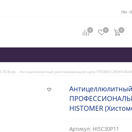
ПН - П
0
0
0
C30 Body
-
Антицеллюлитный разглаживающий крем ПРОФЕССИОНАЛЬНЫЙ C
Антицеллюлитный
ПРОФЕССИОНАЛЬНЫ
HISTOMER (Хистоме
Артикул: HISC30P11