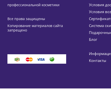
Условия до
профессиональной косметики
Условия во
Сертифика
Все права защищены
Система ск
Копирование материалов сайта
Мультиактивное сухое масло для сияния кожи и во
запрещено
Подарочные
11 475
руб.
/
Блог
-
15
%
Эконо
Информация
Контакты