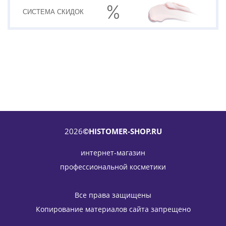
СИСТЕМА
СКИДОК
2026
©HISTOMER-SHOP.RU
интернет-магазин
профессиональной косметики
Бальзам очищающий увлажняющий для лица Hydra X4
HY-Radiance Cleansing Balm HISTOMER (Хистомер) 140 мл
Все права защищены
5 176
руб.
/шт
6 090
руб.
Копирование материалов сайта запрещено
-
15
%
Экономия
914
руб.