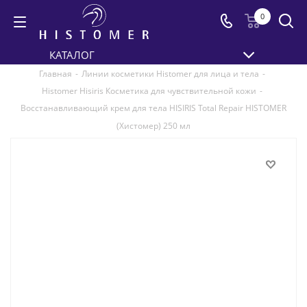
0
КАТАЛОГ
Главная
-
Линии косметики Histomer для лица и тела
-
Histomer Hisiris Косметика для чувствительной кожи
-
Восстанавливающий крем для тела HISIRIS Total Repair HISTOMER
(Хистомер) 250 мл