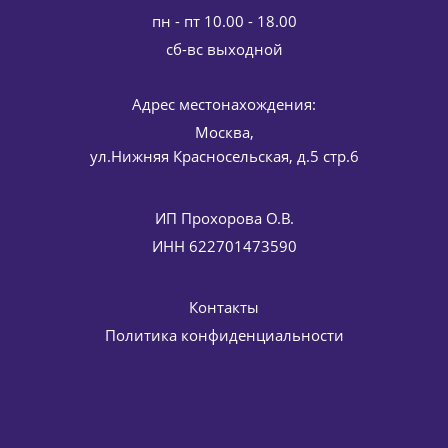
пн - пт 10.00 - 18.00
cб-вс выходной
Адрес местонахождения:
Лифтинг-Сыворотка (эффект ботокса) 45+ Absolute Lifting
BIO HLS HISTOMER (Хистомер) 30 мл
Москва,
14 994
руб.
/шт
17 640
руб.
ул.Нижняя Красносельская, д.5 стр.6
-
15
%
Экономия
2 646
руб.
ИП Прохорова О.В.
ИНН 622701473590
Контакты
Политика конфиденциальности
Крем Актив (против купероза и покраснений) Pro Rose
Hisiris Active Cream SPF 20 HISTOMER (Хистомер) 50 мл