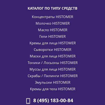
КАТАЛОГ ПО ТИПУ СРЕДСТВ
Концентраты HISTOMER
Молочко HISTOMER
Масло HISTOMER
Гели HISTOMER
Кремы для лица HISTOMER
Сыворотки HISTOMER
Мицеллярная вода 45+ (с гиалуроновой кислотой)
Micellar Cleansing Water BIO HLS HISTOMER (Хистомер)
Маски для лица HISTOMER
200 мл
Тоники / Лосьоны HISTOMER
3 927
руб.
/шт
4 620
руб.
Муссы для лица HISTOMER
-
15
%
Экономия
693
руб.
Скрабы / Пилинги HISTOMER
Эмульсии HISTOMER
Кремы для тела HISTOMER
8 (495) 183-00-84