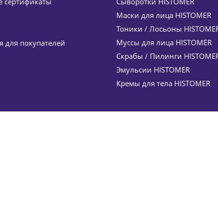
 сертификаты
Сыворотки HISTOMER
руб.
/шт
13 230
руб.
Маски для лица HISTOMER
Экономия
1 985
руб.
Тоники / Лосьоны HISTOME
Муссы для лица HISTOMER
 для покупателей
Скрабы / Пилинги HISTOME
Эмульсии HISTOMER
Кремы для тела HISTOMER
rmalising Day Formula 201 Complex HISTOMER (Хистомер
руб.
/шт
12 100
руб.
Экономия
1 815
руб.