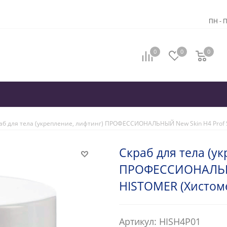
ПН - П
0
0
0
аб для тела (укрепление, лифтинг) ПРОФЕССИОНАЛЬНЫЙ New Skin H4 Prof 
Скраб для тела (у
ПРОФЕССИОНАЛЬНЫ
HISTOMER (Хистоме
Артикул: HISH4P01