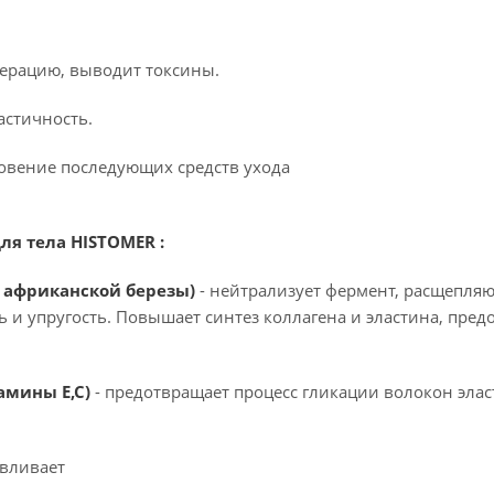
нерацию, выводит токсины.
астичность.
новение последующих средств ухода
я тела HISTOMER :
т африканской березы)
- нейтрализует фермент, расщепл
ь и упругость. Повышает синтез коллагена и эластина, пред
амины Е,С)
- предотвращает процесс гликации волокон элас
авливает