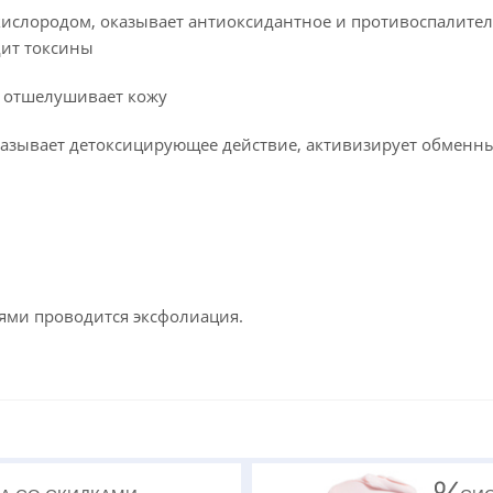
кислородом, оказывает антиоксидантное и противоспалите
дит токсины
о отшелушивает кожу
оказывает детоксицирующее действие, активизирует обменн
ями проводится эксфолиация.