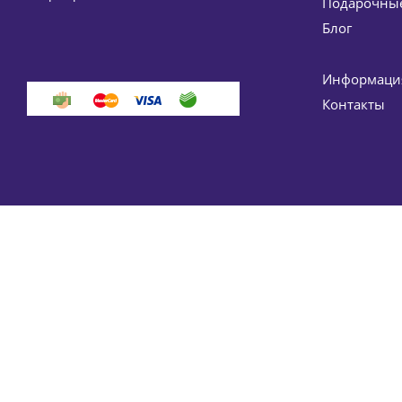
Подарочные
11 245
Блог
-
15
%
Информация
Контакты
Нормализующий дневной крем для жирной кожи No
10 285
-
15
%