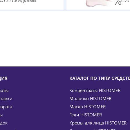
А СО СКИДКАМИ
СИ
ЦИЯ
КАТАЛОГ ПО ТИПУ СРЕДСТ
латы
Концентраты HISTOMER
ставки
Молочко HISTOMER
зврата
Масло HISTOMER
ты
Гели HISTOMER
идок
Кремы для лица HISTOMER
ем Drain 02 Cryo Cell Body Lotion HISTOMER (Хистомер)