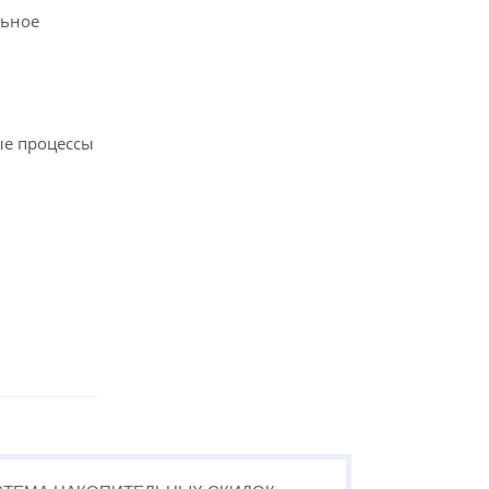
льное
ые процессы