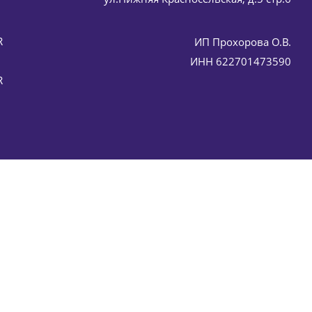
R
ИП Прохорова О.В.
ИНН 622701473590
R
) 50 мл