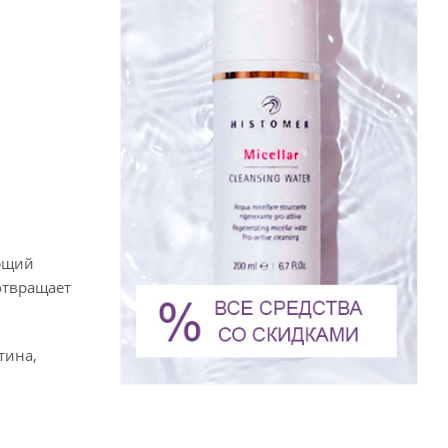
яющий
отвращает
тина,