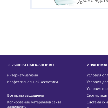
ВСЕ СРЕДСТВ
2026
©HISTOMER-SHOP.RU
ИНФОРМА
Условия оп
интернет-магазин
Условия до
профессиональной косметики
Условия во
Сертифика
Все права защищены
Система ск
Копирование материалов сайта
Охлаждающий лосьон для тела с дренажным действи
запрещено