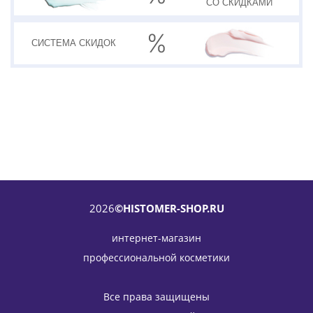
СО СКИДКАМИ
СИСТЕМА
СКИДОК
2026
©HISTOMER-SHOP.RU
интернет-магазин
профессиональной косметики
Дневной крем (против пигментации) SPF 20 Formula 201
Whitening Day Cream Formula 201 HISTOMER (Хистомер)
Все права защищены
50 мл