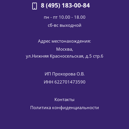
В НАБОРЕ ВЫГОДНЕЕ
НА 4811 РУБ.
8 (495) 183-00-84
пн - пт 10.00 - 18.00
cб-вс выходной
Адрес местонахождения:
Набор антивозрастной 45+ VITAL BIO HLS (мицеллярная
вода крем-филлер сыворотка Absolute) HISTOMER
Москва,
(Хистомер) 200 / 50 / 30 мл
ул.Нижняя Красносельская, д.5 стр.6
25 228
руб.
/шт
29 680
руб.
-
15
%
Экономия
4 452
руб.
ИП Прохорова О.В.
ИНН 622701473590
Контакты
Политика конфиденциальности