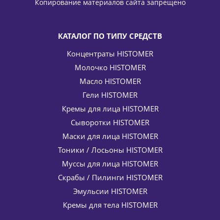
Копирование материалов сайта запрещено
11 016
руб.
/шт
12 960
руб.
-
15
%
Экономия
1 944
руб.
КАТАЛОГ ПО ТИПУ СРЕДСТВ
Концентраты HISTOMER
Молочко HISTOMER
СРОК ДО 07.2027
Масло HISTOMER
Гели HISTOMER
Кремы для лица HISTOMER
Сыворотки HISTOMER
Крем против акне нормализующий Diakon Krem
Маски для лица HISTOMER
BIOGENA 30 мл
Тоники / Лосьоны HISTOMER
2 940
руб.
/шт
4 900
руб.
Муссы для лица HISTOMER
-
40
%
Экономия
1 960
руб.
Скрабы / Пилинги HISTOMER
Эмульсии HISTOMER
Кремы для тела HISTOMER