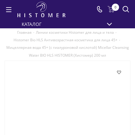
0
КАТАЛОГ
Главная
-
Линии косметики Histomer для лица и тела
-
Histomer Bio HLS Антивозрастная косметика для лица 45+
-
Мицеллярная вода 45+ (с гиалуроновой кислотой) Micellar Cleansing
Water BIO HLS HISTOMER (Хистомер) 200 мл