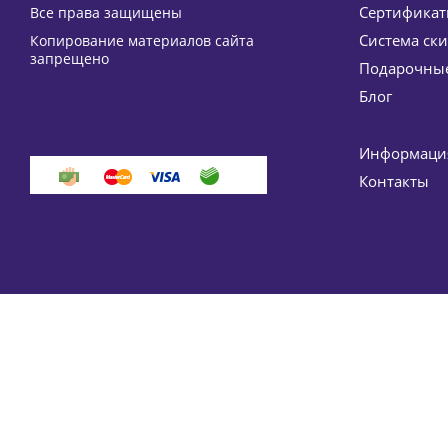
Сертифика
Все права защищены
Система ск
Копирование материалов сайта
Пептидная сыворотка вокруг глаз и губ (темные к
запрещено
Подарочные
Блог
Информация
Контакты
Очищающий мусс (пенка) для проблемной кожи Gr