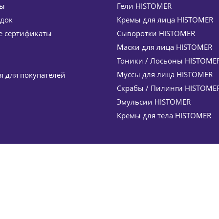
ты
Гели HISTOMER
идок
Кремы для лица HISTOMER
руги, отечность, морщины) ContinVe Tetrapeptide Serum 
 сертификаты
Сыворотки HISTOMER
4 972
руб.
/шт
5 850
руб.
Маски для лица HISTOMER
-
15
%
Экономия
878
руб.
Тоники / Лосьоны HISTOME
Муссы для лица HISTOMER
 для покупателей
Скрабы / Пилинги HISTOME
Эмульсии HISTOMER
Кремы для тела HISTOMER
een Age Dermal Cleanser HISTOMER (Хистомер) 150 мл