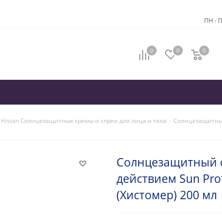
ПН - П
0
0
0
 Histan Солнцезащитные кремы и спреи для лица и тела
-
Солнцезащитный 
Солнцезащитный с
действием Sun Pro
(Хистомер) 200 мл