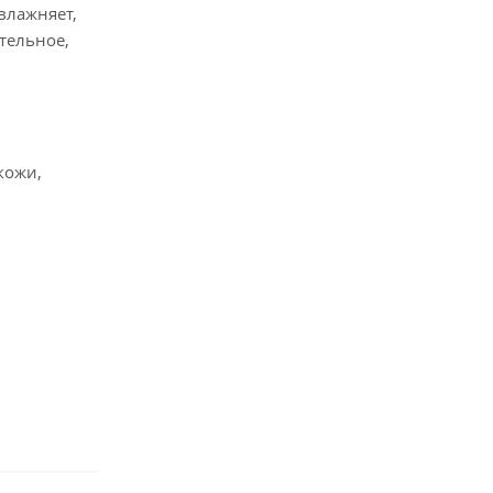
влажняет,
тельное,
кожи,