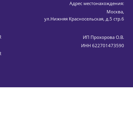
Адрес местонахождения:
Москва,
HISTOMER (Хистомер) 15 мл
ул.Нижняя Красносельская, д.5 стр.6
R
ИП Прохорова О.В.
ИНН 622701473590
R