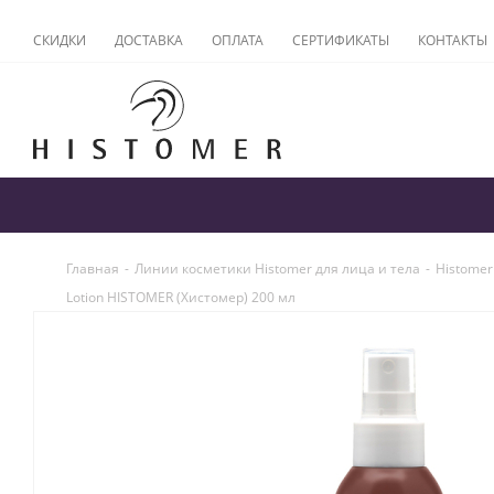
СКИДКИ
ДОСТАВКА
ОПЛАТА
СЕРТИФИКАТЫ
КОНТАКТЫ
Главная
-
Линии косметики Histomer для лица и тела
-
Histomer
Lotion HISTOMER (Хистомер) 200 мл